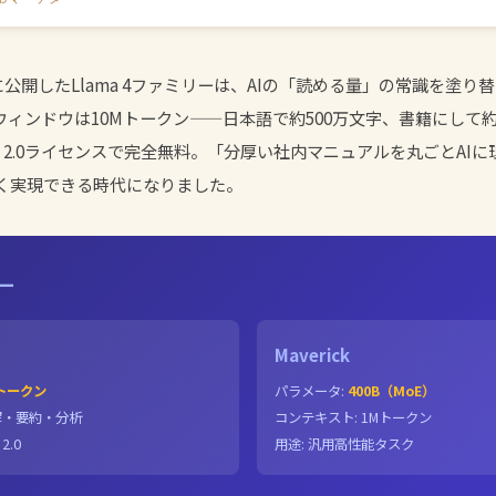
日に公開したLlama 4ファミリーは、AIの「読める量」の常識を塗り替え
トウィンドウは10Mトークン——日本語で約500万文字、書籍にして
he 2.0ライセンスで完全無料。「分厚い社内マニュアルを丸ごとAI
く実現できる時代になりました。
リー
Maverick
 トークン
パラメータ:
400B（MoE）
解・要約・分析
コンテキスト: 1Mトークン
2.0
用途: 汎用高性能タスク