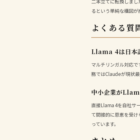
二本立てに転換しました
るという単純な構図が
よくある質
Llama 4は
マルチリンガル対応で
務では
Claude
が現状最
中小企業がLla
直接Llama 4を自社
て間接的に恩恵を受け
っています。