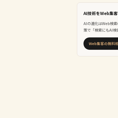
AI技術をWeb集
AIの進化はWeb検
策で「検索にもAI
Web集客の無料相