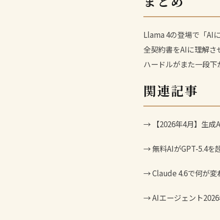
まとめ
Llama 4の登場で
全契約書をAIに理解
ハードルがまた一段下
関連記事
→
【2026年4月】生成
→
無料AIがGPT-5.4
→
Claude 4.6で何
→
AIエージェント20