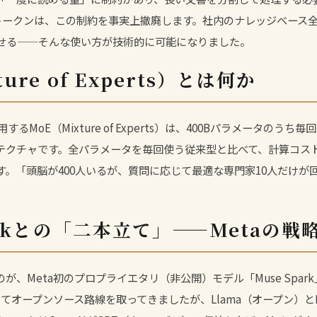
tの10Mトークンは、この制約を事実上撤廃します。社内のナレッジベース
せる——そんな使い方が技術的に可能になりました。
ure of Experts）とは何か
ckが採用するMoE（Mixture of Experts）は、400Bパラメータの
テクチャです。全パラメータを毎回使う従来型と比べて、計算コス
す。「頭脳が400人いるが、質問に応じて最適な専門家10人だけが
parkとの「二本立て」——Metaの戦
が、Meta初のプロプライエタリ（非公開）モデル「Muse Spar
してオープンソース路線を取ってきましたが、Llama（オープン）と