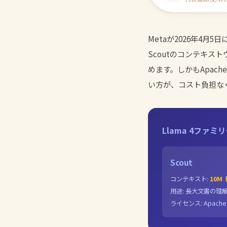
Metaが2026年4月5
Scoutのコンテキス
めます。しかもApac
い方が、コスト負担な
Llama 4ファミ
Scout
コンテキスト:
10M
用途: 長大文書の理
ライセンス: Apache 