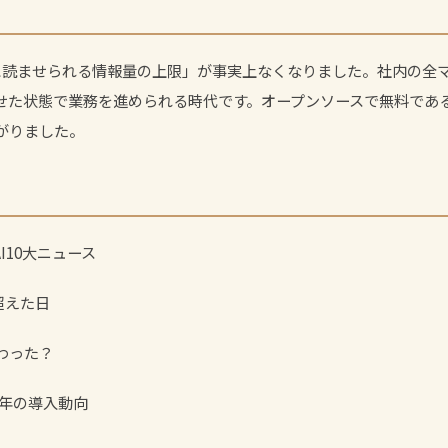
「AIに読ませられる情報量の上限」が事実上なくなりました。社内の
させた状態で業務を進められる時代です。オープンソースで無料である
がりました。
AI10大ニュース
を超えた日
が変わった？
26年の導入動向