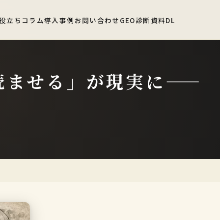
役立ちコラム
導入事例
お問い合わせ
GEO診断
資料DL
に読ませる」が現実に——