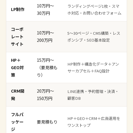
10万円〜
ランディングページ1枚・スマ
LP制作
30万円
ホ対応・お問い合わせフォーム
コーポ
10万円〜
5〜30ページ・CMS構築・レス
レート
200万円
ポンシブ・SEO基本設定
サイト
HP＋
15万円〜
HP制作＋構造化データ＋アン
GEO対
（要見積も
サーカプセル＋FAQ設計
策
り）
CRM開
20万円〜
LINE連携・予約管理・決済・
発
150万円
顧客DB
フルパ
HP＋GEO＋CRM＋広告運用を
ッケー
要見積もり
ワンストップ
ジ