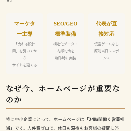
マーケタ
SEO/GEO
代表が直
ー主導
標準装備
接対応
「売れる設計
構造化データ・
伝言ゲームなし
図」を引いてか
内部対策を
原則当日レスポ
ら
制作時に実装
ンス
サイトを建てる
なぜ今、ホームページが重要な
のか
特に中小企業にとって、ホームページは
「24時間働く営業担
当」
です。人件費ゼロで、休日も深夜もお客様の疑問に答