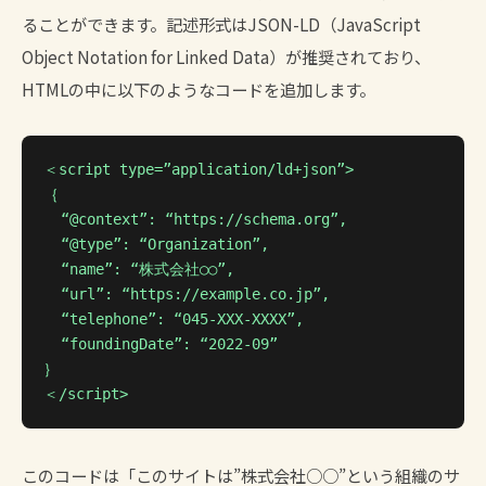
ることができます。記述形式はJSON-LD（JavaScript
Object Notation for Linked Data）が推奨されており、
HTMLの中に以下のようなコードを追加します。
＜script type=”application/ld+json”>
｛
“@context”: “https://schema.org”,
“@type”: “Organization”,
“name”: “株式会社○○”,
“url”: “https://example.co.jp”,
“telephone”: “045-XXX-XXXX”,
“foundingDate”: “2022-09”
｝
＜/script>
このコードは「このサイトは”株式会社○○”という組織のサ