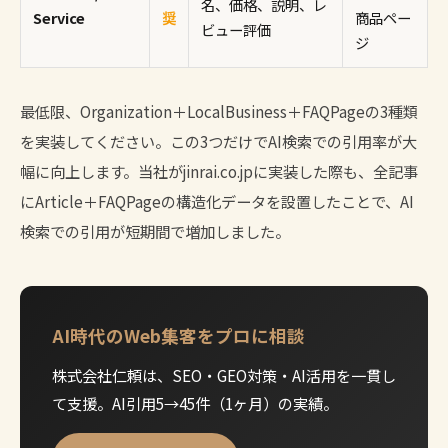
名、価格、説明、レ
Service
奨
商品ペー
ビュー評価
ジ
最低限、Organization＋LocalBusiness＋FAQPageの3種類
を実装してください。この3つだけでAI検索での引用率が大
幅に向上します。当社がjinrai.co.jpに実装した際も、全記事
にArticle＋FAQPageの構造化データを設置したことで、AI
検索での引用が短期間で増加しました。
AI時代のWeb集客をプロに相談
株式会社仁頼は、SEO・GEO対策・AI活用を一貫し
て支援。AI引用5→45件（1ヶ月）の実績。