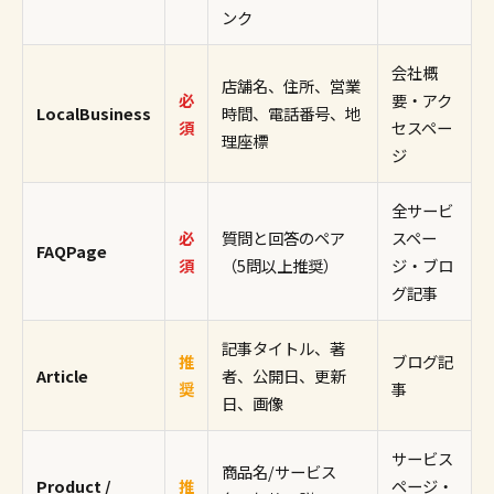
ンク
会社概
店舗名、住所、営業
必
要・アク
LocalBusiness
時間、電話番号、地
須
セスペー
理座標
ジ
全サービ
必
質問と回答のペア
スペー
FAQPage
須
（5問以上推奨）
ジ・ブロ
グ記事
記事タイトル、著
推
ブログ記
Article
者、公開日、更新
奨
事
日、画像
サービス
商品名/サービス
Product /
推
ページ・