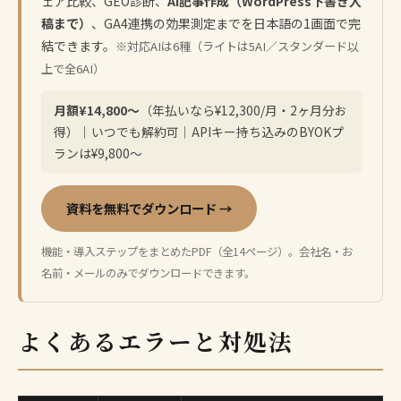
ェア比較、GEO診断、
AI記事作成（WordPress下書き入
稿まで）
、GA4連携の効果測定までを日本語の1画面で完
結できます。
※対応AIは6種（ライトは5AI／スタンダード以
上で全6AI）
月額¥14,800〜
（年払いなら¥12,300/月・2ヶ月分お
得）｜いつでも解約可｜APIキー持ち込みのBYOKプ
ランは¥9,800〜
資料を無料でダウンロード →
機能・導入ステップをまとめたPDF（全14ページ）。会社名・お
名前・メールのみでダウンロードできます。
よくあるエラーと対処法