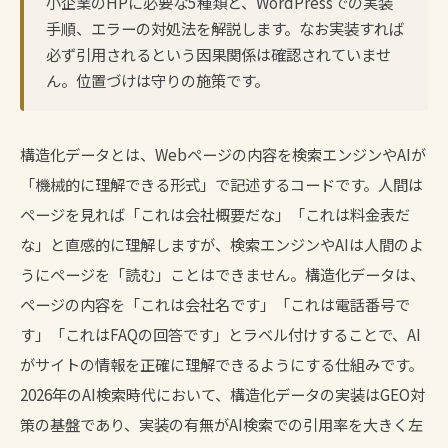
小企業のHPに必要な5種類と、WordPressでの実装
手順、エラーの対処法を解説します。なお実装すれば
必ず引用されるという因果関係は確認されていませ
ん。位置づけは守りの施策です。
構造化データとは、Webページの内容を検索エンジンやAIが
「機械的に理解できる形式」で記述するコードです。人間は
ページを見れば「これは会社概要だな」「これは料金表だ
な」と直感的に理解しますが、検索エンジンやAIは人間のよ
うにページを「読む」ことはできません。構造化データは、
ページの内容を「これは会社名です」「これは電話番号で
す」「これはFAQの回答です」とラベル付けすることで、AI
がサイトの情報を正確に理解できるようにする仕組みです。
2026年のAI検索時代において、構造化データの実装は
GEO対
策
の基盤であり、実装の有無がAI検索での引用率を大きく左