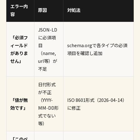
エラー内
原因
対処法
容
JSON-LD
「必須フ
に必須項
ィールド
目
schema.orgで各タイプの必須
がありま
（name,
項目を確認し追加
せん」
url等）が
不足
日付形式
が不正
「値が無
（YYYY-
ISO 8601形式（2026-04-14）
効です」
MM-DD形
に修正
式でない
等）
「このペ