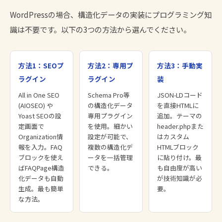
WordPressの場合、構造化データの実装にプログラミング知
識は不要です。以下の3つの方法から選んでください。
方法1：SEOプ
方法2：専用プ
方法3：手動実
ラグイン
ラグイン
装
All in One SEO
Schema Pro等
JSON-LDコード
(AIOSEO) や
の構造化データ
を直接HTMLに
Yoast SEOの設
専用プラグイン
追加。テーマの
定画面で
を使用。細かい
header.phpまた
Organization情
設定が可能で、
はカスタム
報を入力。FAQ
複数の構造化デ
HTMLブロック
ブロックを使え
ータを一括管理
に貼り付け。最
ばFAQPage構造
できる。
も自由度が高い
化データも自動
が技術知識が必
生成。最も簡単
要。
な方法。