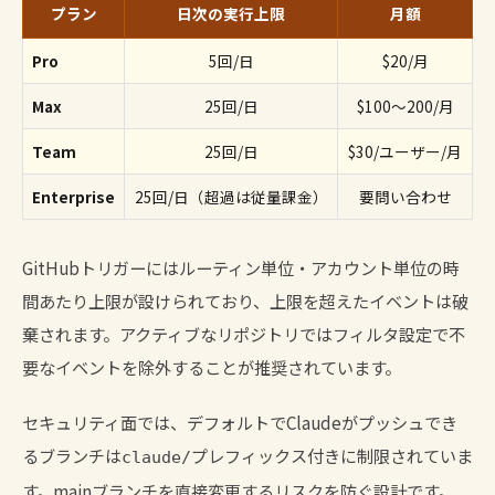
プラン
日次の実行上限
月額
Pro
5回/日
$20/月
Max
25回/日
$100〜200/月
Team
25回/日
$30/ユーザー/月
Enterprise
25回/日（超過は従量課金）
要問い合わせ
GitHubトリガーにはルーティン単位・アカウント単位の時
間あたり上限が設けられており、上限を超えたイベントは破
棄されます。アクティブなリポジトリではフィルタ設定で不
要なイベントを除外することが推奨されています。
セキュリティ面では、デフォルトでClaudeがプッシュでき
るブランチは
プレフィックス付きに制限されていま
claude/
す。mainブランチを直接変更するリスクを防ぐ設計です。