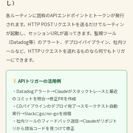
し）
各ルーティンに固有のAPIエンドポイントとトークンが発行
されます。HTTP POSTリクエストを送るだけでルーティン
が起動し、セッションURLが返ってきます。監視ツール
（Datadog等）のアラート、デプロイパイプライン、社内ツ
ールなど、HTTPリクエストを送れるものなら何でもトリガ
ーにできます。
APIトリガーの活用例
・Datadogアラート→Claudeがスタックトレースと最近
のコミットを照合→修正PRを作成
・CDパイプラインのデプロイ完了→スモークテスト自動
実行→Slackにgo/no-goを投稿
・社内ツールのフィードバック送信→Claudeがリポジト
リから該当コードを見つけて修正