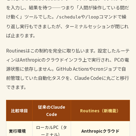
を入力し、結果を待つ——つまり「人間が操作している間だ
け動く」ツールでした。
や
コマンドで繰
/schedule
/loop
り返し実行もできましたが、ターミナルセッションが閉じれ
ば止まります。
Routinesはこの制約を完全に取り払います。設定したルーテ
ィンはAnthropicのクラウドインフラ上で実行され、PCの電
源状態に依存しません。GitHub Actionsやcronジョブで自
前管理していた自動化タスクを、Claude Codeに丸ごと移行
できます。
従来のClaude
比較項目
Routines（新機能）
Code
ローカルPC（タ
実行環境
Anthropicクラウド
ーミナル）