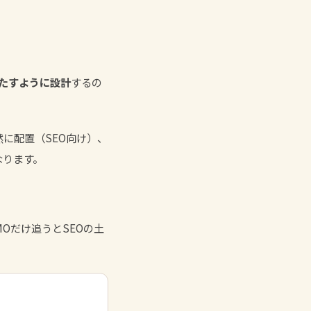
たすように設計
するの
に配置（SEO向け）、
なります。
Oだけ追うとSEOの土