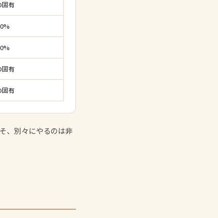
O固有
0%
0%
O固有
O固有
そ、別々にやるのは非