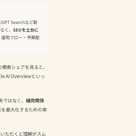
GPT Searchなど新
はなく、
SEOを土台に
・運用フロー・予算配
年の検索シェアを見ると、
 AI Overviewといっ
関係ではなく、
補完関係
果を最大化するための実
みいただくと理解がスム