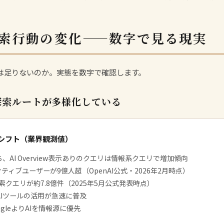
検索行動の変化——数字で見る現実
では足りないのか。実態を数字で確認します。
探索ルートが多様化している
動シフト（業界観測値）
うち、AI Overview表示ありのクエリは情報系クエリで増加傾向
アクティブユーザーが9億人超（OpenAI公式・2026年2月時点）
月間検索クエリが約7.8億件（2025年5月公式発表時点）
でAIツールの活用が急速に普及
ogleよりAIを情報源に優先