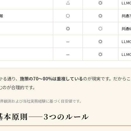
△
◎
LLM
報
○
◎
共通7
◎
○
共通6
—
◎
LLM
—
◎
LLM
かる通り、
施策の70〜80%は重複している
のが現実です。だからこ
むのが合理的です。
界観測および当社実務経験に基づく目安値です。
基本原則——3つのルール