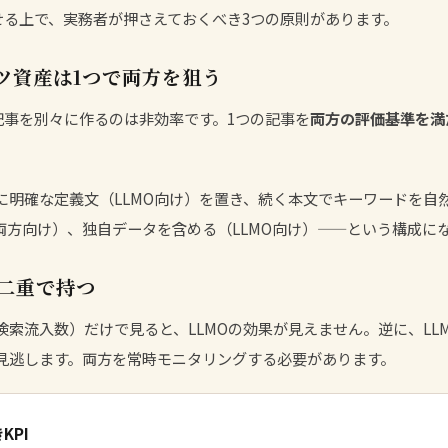
させる上で、実務者が押さえておくべき3つの原則があります。
ツ資産は1つで両方を狙う
用記事を別々に作るのは非効率です。1つの記事を
両方の評価基準を満
に明確な定義文（LLMO向け）を置き、続く本文でキーワードを自然
両方向け）、独自データを含める（LLMO向け）——という構成に
二重で持つ
検索流入数）だけで見ると、LLMOの効果が見えません。逆に、LLM
見逃します。両方を常時モニタリングする必要があります。
KPI