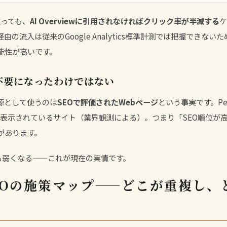
取っても、
AI Overviewに引用されなければクリック率が半減する
ケ
ty経由の流入は従来のGoogle Analytics標準計測では把握でき
能性が高いです。
不要になったわけではない
源として使うのは
SEOで評価されたWebページ
という事実です。Per
上位表示されているサイト（業界観測による）。つまり「SEO順位が高
があります。
Oも弱くなる——これが現在の実情です。
LMOの施策マップ——どこが重複し、