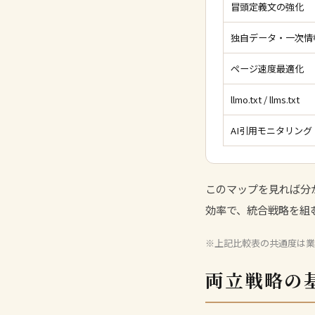
冒頭定義文の強化
独自データ・一次情
ページ速度最適化
llmo.txt / llms.txt
AI引用モニタリング
このマップを見れば分
効率で、統合戦略を組
※上記比較表の共通度は業
両立戦略の