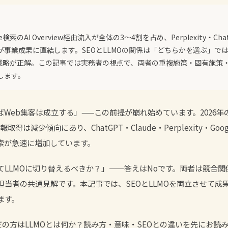
e検索のAI Overview経由流入が全体の3〜4割を占め、Perplexity・Chat
が事業成果に直結します。SEOとLLMOの関係は「どちらかを選ぶ」で
戦略が正解。この記事では実務者の視点で、両者の重複施策・固有施策
します。
ばWeb集客は成立する」——この前提が崩れ始めています。2026
取得は減少傾向にあり、ChatGPT・Claude・Perplexity・Google
探索が急速に増加しています。
てLLMOに切り替えるべきか？」——答えはNoです。両者は競合
担当者の共通見解です。本記事では、SEOとLLMOを両立させて成
ます。
だの方は
LLMOとは何か？読み方・意味・SEOとの違い
を先にお読