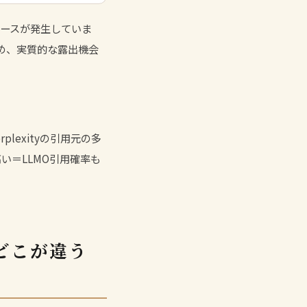
ースが発生していま
ないため、実質的な露出機会
plexityの引用元の多
い＝LLMO引用確率も
どこが違う