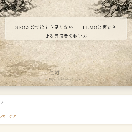
SEOだけではもう足りない——LLMOと両立さ
せる実務者の戦い方
仁頼
Digital Marketing Company
た人
ebマーケター