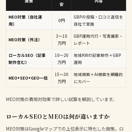
施策
内容
安
MEO対策（自社運
GBPの投稿・口コミ返信を
0円
用）
自社で実施
3〜10
GBP運用代行・写真撮影・
MEO対策（外注）
万円
レポート
ローカルSEO（記事
10〜20
地域KWの記事制作＋GBP
制作含む）
万円
運用
15〜30
地域検索＋AI検索を網羅的
MEO+SEO+GEO一括
万円
にカバー
MEO対策の費用対効果
で詳しい試算を解説しています。
ローカルSEOとMEOは何が違いますか
MEO対策はGoogleマップでの上位表示に特化した施策。ロ