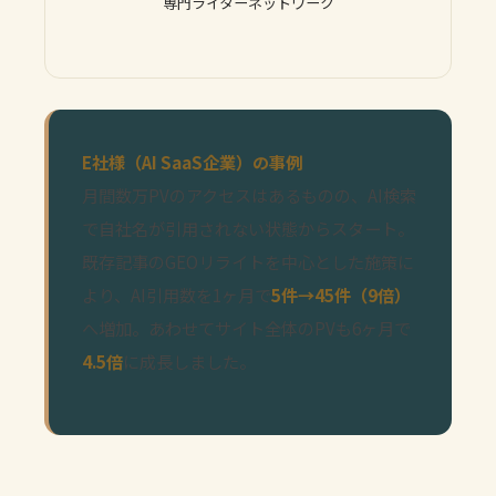
専門ライターネットワーク
E社様（AI SaaS企業）の事例
月間数万PVのアクセスはあるものの、AI検索
で自社名が引用されない状態からスタート。
既存記事のGEOリライトを中心とした施策に
より、AI引用数を1ヶ月で
5件→45件（9倍）
へ増加。あわせてサイト全体のPVも6ヶ月で
4.5倍
に成長しました。