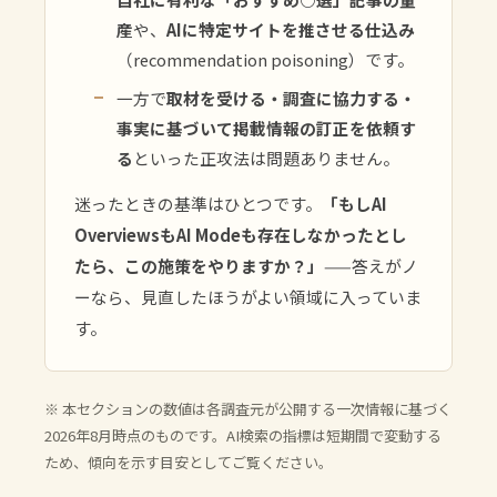
産
や、
AIに特定サイトを推させる仕込み
（recommendation poisoning）です。
一方で
取材を受ける・調査に協力する・
事実に基づいて掲載情報の訂正を依頼す
る
といった正攻法は問題ありません。
迷ったときの基準はひとつです。
「もしAI
OverviewsもAI Modeも存在しなかったとし
たら、この施策をやりますか？」
——答えがノ
ーなら、見直したほうがよい領域に入っていま
す。
※ 本セクションの数値は各調査元が公開する一次情報に基づく
2026年8月時点のものです。AI検索の指標は短期間で変動する
ため、傾向を示す目安としてご覧ください。