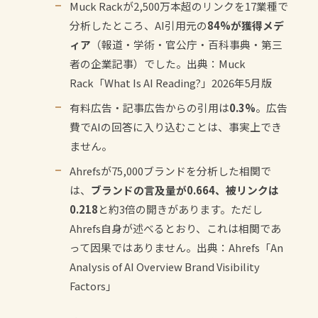
Muck Rackが2,500万本超のリンクを17業種で
分析したところ、AI引用元の
84%が獲得メデ
ィア
（報道・学術・官公庁・百科事典・第三
者の企業記事）でした。
出典：Muck
Rack「What Is AI Reading?」2026年5月版
有料広告・記事広告からの引用は
0.3%
。広告
費でAIの回答に入り込むことは、事実上でき
ません。
Ahrefsが75,000ブランドを分析した相関で
は、
ブランドの言及量が0.664、被リンクは
0.218
と約3倍の開きがあります。ただし
Ahrefs自身が述べるとおり、これは相関であ
って因果ではありません。
出典：Ahrefs「An
Analysis of AI Overview Brand Visibility
Factors」