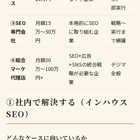
ス
部実行
③SEO
月額15
本格的にSEO
戦略〜
専門会
万〜50万
に取り組む企
実行ま
社
円
業
で網羅
SEO+広告
④総合
月額30
+SNSの統合戦
デジマ
マーケ
万〜100万
略が必要な企
全般
代理店
円+
業
①社内で解決する（インハウス
SEO）
どんなケースに向いているか