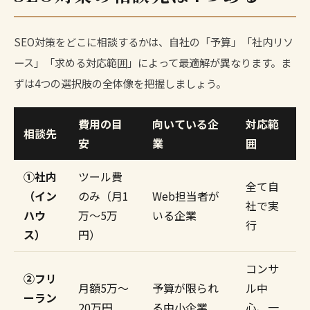
SEO対策をどこに相談するかは、自社の「予算」「社内リソ
ース」「求める対応範囲」によって最適解が異なります。ま
ずは4つの選択肢の全体像を把握しましょう。
費用の目
向いている企
対応範
相談先
安
業
囲
①社内
ツール費
全て自
（イン
のみ（月1
Web担当者が
社で実
ハウ
万〜5万
いる企業
行
ス）
円）
コンサ
②フリ
月額5万〜
予算が限られ
ル中
ーラン
20万円
る中小企業
心、一