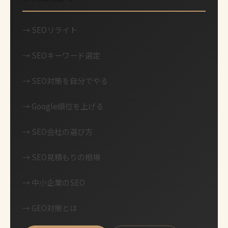
→
SEOリライト
→
SEOキーワード選定
→
SEO対策を自分でやる
→
Google順位を上げる
→
SEO会社の選び方
→
SEO見積もりの相場
→
中小企業のSEO
→
GEO対策とは