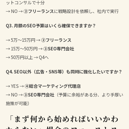
ットコンサルで十分
→ NO →
②フリーランス
に戦略設計を依頼し、社内で実行
Q3. 月額のSEO予算はいくら確保できますか？
→ 5万〜15万円 →
②フリーランス
→ 15万〜50万円 →
③SEO専門会社
→ 50万円以上 → Q4へ
Q4. SEO以外（広告・SNS等）も同時に強化したいですか？
→ YES →
④総合マーケティング代理店
→ NO →
③SEO専門会社
（予算に余裕がある分、より手厚い
施策が可能）
「まず何から始めればいいかわ