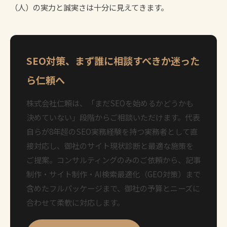
（人）の実力と誠実さは十分に見えてきます。
SEO対策、まず誰に相談すべきか迷った
ら仁頼へ
株式会社仁頼は、「まだSEOを始めるかどうかも
決めていない」段階からご相談いただけます。代表
自らが8年超のSEO実務経験を持つ実務者として直
接対応し、御社のサイト現状診断と最適な施策を
ご提案。コンサルティングのみのご依頼から、記事
制作・サイト制作・AI検索最適化（GEO対策）まで
含めたフルパッケージまで、御社の予算とニーズに
合わせて柔軟に対応します。