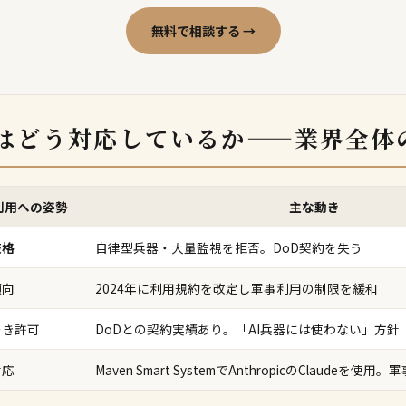
無料で相談する →
業はどう対応しているか——業界全体
利用への姿勢
主な動き
厳格
自律型兵器・大量監視を拒否。DoD契約を失う
傾向
2024年に利用規約を改定し軍事利用の制限を緩和
つき許可
DoDとの契約実績あり。「AI兵器には使わない」方針
対応
Maven Smart SystemでAnthropicのClaudeを使