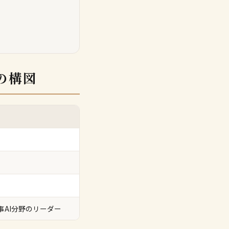
の構図
用。軍事AI分野のリーダー