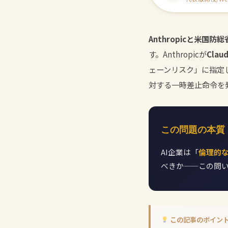
Anthropicと米国防
す。Anthropicが
Cla
ェーンリスク」に指定し
対する一時差止命令を
この問題の本質
AI企業は「
倫理的
べきか——この問い
この記事のポイン