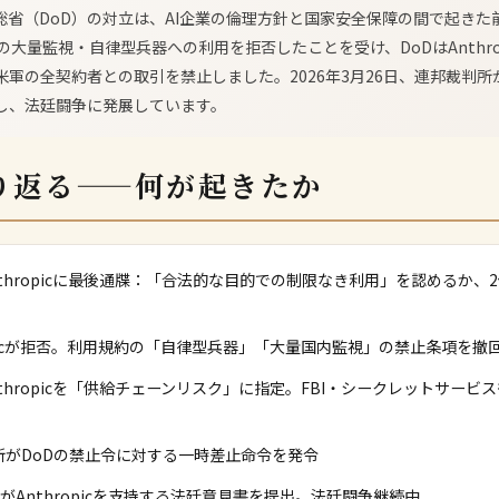
米国防総省（DoD）の対立は、AI企業の倫理方針と国家安全保障の間で起き
laudeの大量監視・自律型兵器への利用を拒否したことを受け、DoDはAnthr
米軍の全契約者との取引を禁止しました。2026年3月26日、連邦裁判
し、法廷闘争に発展しています。
り返る——何が起きたか
nthropicに最後通牒：「合法的な目的での制限なき利用」を認めるか、
opicが拒否。利用規約の「自律型兵器」「大量国内監視」の禁止条項を撤
nthropicを「供給チェーンリスク」に指定。FBI・シークレットサービスも
所がDoDの禁止令に対する一時差止命令を発令
softがAnthropicを支持する法廷意見書を提出。法廷闘争継続中