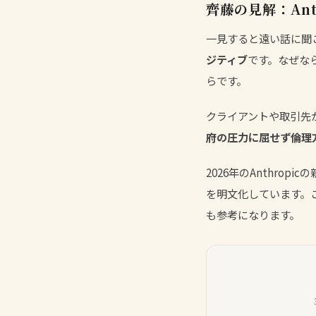
齊藤の見解：An
一見すると遠い話に聞こ
ジティブ
です。なぜな
らです。
クライアントや取引先
府の圧力に屈せず倫理
2026年のAnthrop
を明文化しています。
も参考になります。