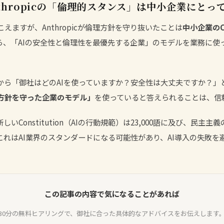
thropicの「倫理的スタンス」は中小企業にとっ
えますが、Anthropicが倫理方針を守り抜いたことは
中小企業のC
ら、「AIの安全性と倫理性を最優先する企業」のモデルを業務に使
から「御社はどのAIを使っていますか？安全性は大丈夫ですか？」
方針を守った企業のモデル」
を使っていると答えられることは、信
icの新しいConstitution（AIの行動規範）は23,000語に及び、民
これはAI業界のスタンダードになる可能性があり、
AI導入の失敗
を
この記事の内容で気になることがあれば
30分の無料ヒアリングで、御社に合った具体的なアドバイスをお伝えします