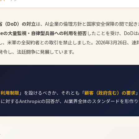
総省（DoD）の対立
は、AI企業の倫理方針と国家安全保障の間で起
udeの大量監視・自律型兵器への利用を拒否
したことを受け、DoDはAn
、米軍の全契約者との取引を禁止しました。2026年3月26日、
発令し、法廷闘争に発展しています。
な利用制限
」を設けるべきか、それとも「
顧客（政府含む）の要求
に対するAnthropicの回答が、AI業界全体のスタンダードを形作
ト