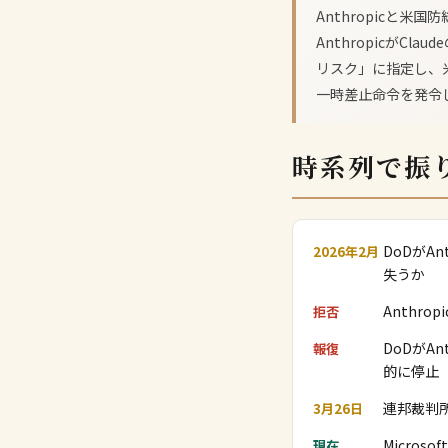
Anthropicと
AnthropicがC
リスク」に指定し、
一時差止命令を発令
時系列で振
DoDがA
2026年2月
失うか
Anthr
拒否
DoDがA
報復
的に停止
連邦裁判
3月26日
Micro
現在