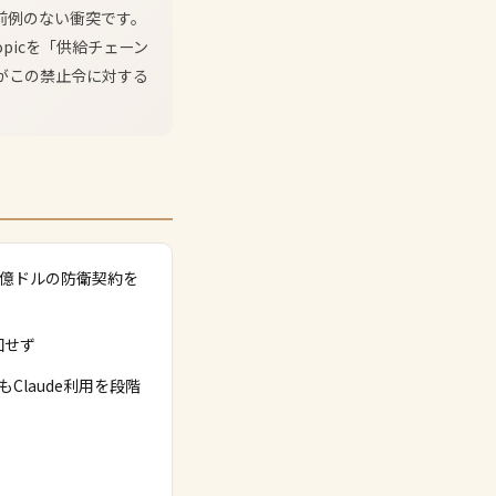
た前例のない衝突です。
opicを「供給チェーン
所がこの禁止令に対する
2億ドルの防衛契約を
回せず
Claude利用を段階