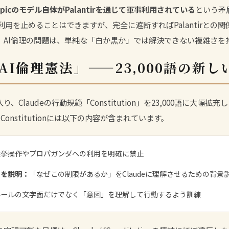
ropicのモデル自体がPalantirを通じて軍事利用されている
という矛盾
laude利用を止めることはできますが、完全に遮断すればPalantirと
。AI倫理の問題は、単純な「白か黒か」では解決できない複雑さを
「AI倫理憲法」——23,000語の新
年に入り、Claudeの行動規範「Constitution」を23,000語に大幅拡
Constitutionには以下の内容が含まれています。
選挙操作やプロパガンダへの利用を明確に禁止
由を説明：
「なぜこの制限があるか」をClaudeに理解させるための背景
ルールの文字面だけでなく「意図」を理解して行動するよう訓練