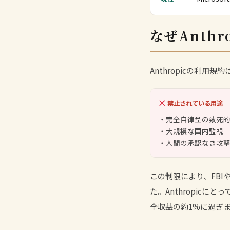
なぜAnth
Anthropicの利用
禁止されている用途
・完全自律型の致死
・大規模な国内監視
・人間の承認なき攻
この制限により、FBI
た。Anthropicに
全収益の約1%に過ぎ