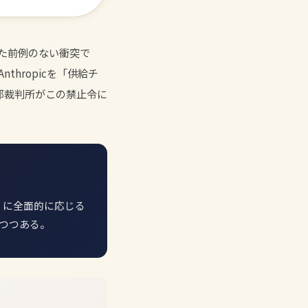
きた前例のない衝突で
thropicを「供給チ
連邦裁判所がこの禁止令に
」に全面的に応じる
りつつある。