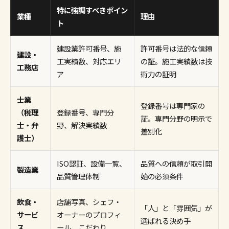
特に強調すべきポイン
業種
理由
ト
建設業許可番号、施
許可番号は法的な信頼
建設・
工実績数、対応エリ
の証。施工実績数は技
工務店
ア
術力の証明
士業
登録番号は専門家の
（税理
登録番号、専門分
証。専門分野の明示で
士・弁
野、解決実績数
差別化
護士）
ISO認証、設備一覧、
品質への信頼が取引開
製造業
品質管理体制
始の必須条件
飲食・
店舗写真、シェフ・
「人」と「雰囲気」が
サービ
オーナーのプロフィ
選ばれる決め手
ス
ール、こだわり