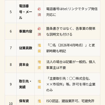
電話番
必
電話番号はtel:リンクでタップ発信
5
号・メー
須
対応に
ル
必
箇条書きではなく、各事業の簡単
6
事業内容
須
な説明文も付ける
推
「○名（2026年4月時点）」と更
7
従業員数
奨
新時期も明記
推
法人の場合は記載が一般的。個人
8
資本金
奨
事業主は不要
「主要取引先：○○株式会社、
取引先・
推
9
××市役所」等。許可を得た企業
実績
奨
のみ
保有資
推
ISO認証、建設業許可、宅建免許
10