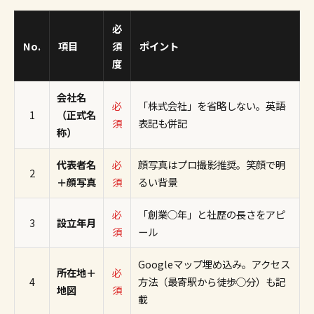
必
No.
項目
須
ポイント
度
会社名
必
「株式会社」を省略しない。英語
1
（正式名
須
表記も併記
称）
代表者名
必
顔写真はプロ撮影推奨。笑顔で明
2
＋顔写真
須
るい背景
必
「創業○年」と社歴の長さをアピ
3
設立年月
須
ール
Googleマップ埋め込み。アクセス
所在地＋
必
4
方法（最寄駅から徒歩○分）も記
地図
須
載