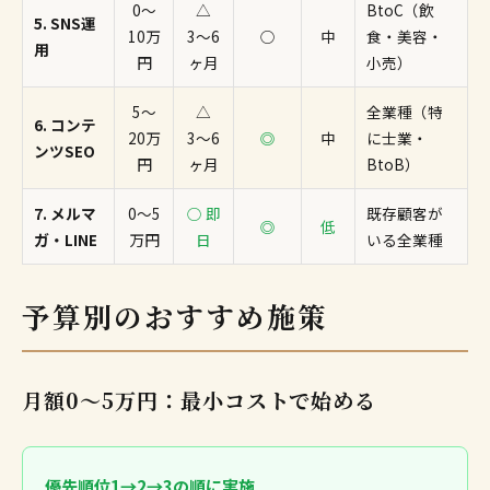
0〜
△
BtoC（飲
5. SNS運
10万
3〜6
○
中
食・美容・
用
円
ヶ月
小売）
5〜
△
全業種（特
6. コンテ
20万
3〜6
◎
中
に士業・
ンツSEO
円
ヶ月
BtoB）
7. メルマ
0〜5
○ 即
既存顧客が
◎
低
ガ・LINE
万円
日
いる全業種
予算別のおすすめ施策
月額0〜5万円：最小コストで始める
優先順位1→2→3の順に実施