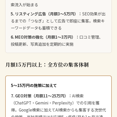
索流入が始まる
5. リスティング広告（月額3〜5万円）：
SEO効果が出
るまでの「つなぎ」として広告で即座に集客。検索キ
ーワードデータも蓄積できる
6. MEO対策の強化（月額1〜3万円）：
口コミ管理、
投稿更新、写真追加を定期的に実施
月額15万円以上：全方位の集客体制
5〜15万円の施策に加えて
7. GEO対策（月額11〜25万円）：
AI検索
（ChatGPT・Gemini・Perplexity）での引用を獲
得。Google検索に加えてAI検索からも集客する次世代
の施策。当社実績ではAI引用5→45件/月を1ヶ月で達