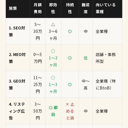
月額
即効
持続
難易
向いている
施策
費用
性
性
度
業種
5〜
△
1. SEO対
30万
3〜6
◎
中
全業種
策
円
ヶ月
○
2. MEO対
0〜5
店舗・事務
1〜2
◎
低
策
万円
所型
ヶ月
11〜
○
3. GEO対
中〜
全業種（特
25万
1〜3
◎
策
高
にBtoB）
円
ヶ月
4. リステ
3〜
× 止
◎ 即
ィング広
50万
める
中
全業種
日
告
円
と消