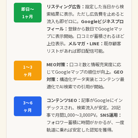
リスティング広告：
設定した当日から検
即日〜
索結果に表示。ただし広告費を止めると
1ヶ月
流入も即ゼロに。
Googleビジネスプロ
フィール：
登録から数日でGoogleマッ
プに表示開始。口コミが蓄積されるほど
上位表示。
メルマガ・LINE：
既存顧客
リストがあれば即日配信可能。
MEO対策：
口コミ数と情報充実度に応
1〜3
じてGoogleマップの順位が向上。
GEO
ヶ月
対策：
構造化データ実装とコンテンツ最
適化でAI検索での引用が開始。
コンテンツSEO：
記事がGoogleにイン
3〜6
デックスされ、検索流入が安定。20記
ヶ月
事で月間1,000〜3,000PV。
SNS運用：
フォロワー蓄積に時間がかかるが、一度
軌道に乗れば安定した認知を獲得。