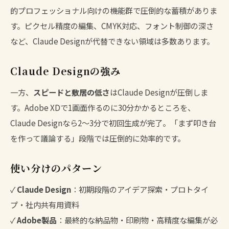
的プロフェッショナル向けの機能群で圧倒的な蓄積がありま
す。ピクセル精度の編集、CMYK対応、フォント制御の深さ
など、Claude Designが代替できない領域は多数あります。
Claude Designの強み
一方、
スピードと敷居の低さ
はClaude Designが圧倒しま
す。Adobe XDで1画面作るのに30分かかるところを、
Claude Designなら2〜3分で初回生成が完了。「まず叩き台
を作って議論する」段階では圧倒的に効率的です。
使い分けのパターン
✓
Claude Design
：初期段階のアイデア探索・プロトタイ
プ・社内共有用資料
✓
Adobe製品
：最終的な納品物・印刷物・高精度な編集が必