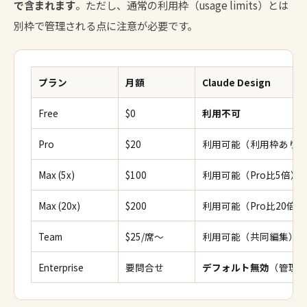
で含まれます
。ただし、通常の利用枠（usage limits）とは
別枠で管理される点に注意が必要です。
プラン
月額
Claude Design
Free
$0
利用不可
Pro
$20
利用可能（利用枠あり
Max (5x)
$100
利用可能（Pro比5倍）
Max (20x)
$200
利用可能（Pro比20倍）
Team
$25/席〜
利用可能（共同編集）
Enterprise
要問合せ
デフォルト無効
（管理