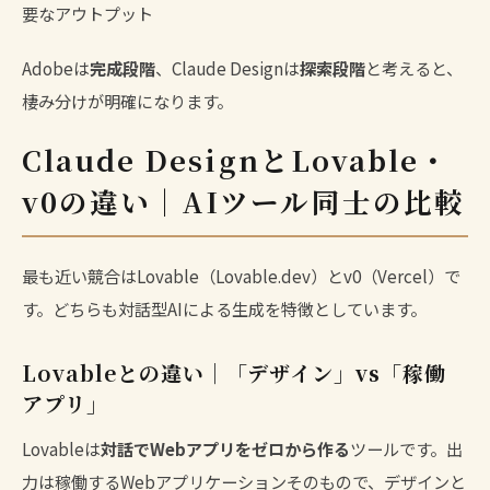
要なアウトプット
Adobeは
完成段階
、Claude Designは
探索段階
と考えると、
棲み分けが明確になります。
Claude DesignとLovable・
v0の違い｜AIツール同士の比較
最も近い競合はLovable（Lovable.dev）とv0（Vercel）で
す。どちらも対話型AIによる生成を特徴としています。
Lovableとの違い｜「デザイン」vs「稼働
アプリ」
Lovableは
対話でWebアプリをゼロから作る
ツールです。出
力は稼働するWebアプリケーションそのもので、デザインと