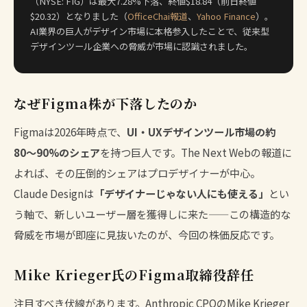
（NYSE: FIG）は最大7.28%下落、終値$18.84（前日終値
$20.32）となりました（
OfficeChai報道
、
Yahoo Finance
）。
AI業界の巨人がデザイン市場に本格参入したことで、従来型
デザインツール企業への脅威が市場に認識されました。
なぜFigma株が下落したのか
Figmaは2026年時点で、
UI・UXデザインツール市場の約
80〜90%のシェア
を持つ巨人です。The Next Webの報道に
よれば、その圧倒的シェアはプロデザイナーが中心。
Claude Designは
「デザイナーじゃない人にも使える」
とい
う軸で、新しいユーザー層を獲得しに来た——この構造的な
脅威を市場が即座に見抜いたのが、今回の株価反応です。
Mike Krieger氏のFigma取締役辞任
注目すべき伏線があります。Anthropic CPOのMike Krieger