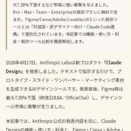
大7.28%下落するなど市場に強い衝撃を与えました。
Pro・Max・Team・Enterpriseの既存プランに無料で含
まれ、Figma/Canva/Adobe/Lovable/v0といった既存ツ
ールとは「対話型・非デザイナー向け・Claude Code連
携」で差別化されています。本記事では機能・使い方・料
金・既存ツール比較を徹底解説します。
2026年4月17日、Anthropic Labsは新プロダクト
「Claude
Design」
を発表しました。テキストで指示するだけで、プ
ロトタイプ・スライド・ワンパーサー・マーケティング素材
を生成できるAIデザインツールです。発表直後、Figma株は
最大7.28%下落（終値$18.84／
OfficeChai
）し、デザインツ
ール市場に衝撃が走りました。
本記事では、
Anthropic公式の発表内容
を元に、Claude
Designの機能・使い方・料金と、Figma・Canva・Adobe・