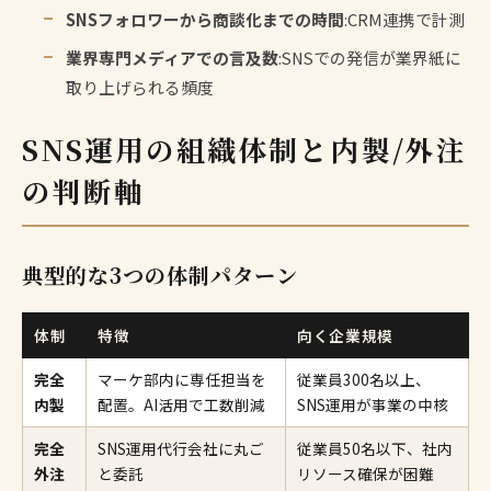
SNSフォロワーから商談化までの時間
:CRM連携で計測
業界専門メディアでの言及数
:SNSでの発信が業界紙に
取り上げられる頻度
SNS運用の組織体制と内製/外注
の判断軸
典型的な3つの体制パターン
体制
特徴
向く企業規模
完全
マーケ部内に専任担当を
従業員300名以上、
内製
配置。AI活用で工数削減
SNS運用が事業の中核
完全
SNS運用代行会社に丸ご
従業員50名以下、社内
外注
と委託
リソース確保が困難