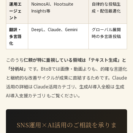
運用エ
NoimosAI、Hootsuite
自律的な投稿生
ージェ
Insights等
成・配信最適化
ント
翻訳・
DeepL、Claude、Gemini
グローバル展開
多言語
時の多言語投稿
化
このうち
仁頼が特に重視している領域は「テキスト生成」と
「分析AI」
です。BtoBでは画像・動画よりも、的確な言語化
と継続的な改善サイクルが成果に直結するためです。Claude
活用の詳細は
Claude活用カテゴリ
、生成AI導入全般は
生成
AI導入支援カテゴリ
もご覧ください。
SNS運用×AI活用のご相談を承りま