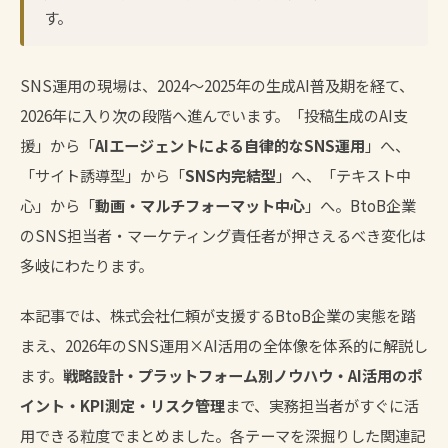
す。
SNS運用の現場は、2024〜2025年の生成AI普及期を経て、
2026年に入り次の段階へ進んでいます。「投稿生成のAI支
援」から「
AIエージェントによる自律的なSNS運用
」へ、
「サイト誘導型」から「
SNS内完結型
」へ、「テキスト中
心」から「
動画・マルチフォーマット中心
」へ。BtoB企業
のSNS担当者・マーケティング責任者が押さえるべき変化は
多岐にわたります。
本記事では、株式会社仁頼が支援するBtoB企業の実態を踏
まえ、2026年のSNS運用×AI活用の全体像を体系的に解説し
ます。
戦略設計・プラットフォーム別ノウハウ・AI活用のポ
イント・KPI測定・リスク管理
まで、実務担当者がすぐに活
用できる粒度でまとめました。各テーマを深掘りした関連記