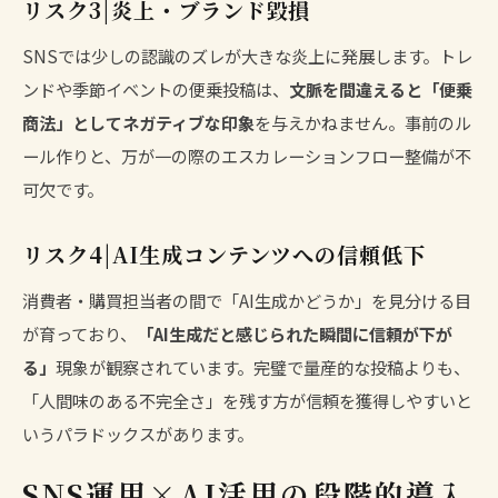
リスク3|炎上・ブランド毀損
SNSでは少しの認識のズレが大きな炎上に発展します。トレ
ンドや季節イベントの便乗投稿は、
文脈を間違えると「便乗
商法」としてネガティブな印象
を与えかねません。事前のル
ール作りと、万が一の際のエスカレーションフロー整備が不
可欠です。
リスク4|AI生成コンテンツへの信頼低下
消費者・購買担当者の間で「AI生成かどうか」を見分ける目
が育っており、
「AI生成だと感じられた瞬間に信頼が下が
る」
現象が観察されています。完璧で量産的な投稿よりも、
「人間味のある不完全さ」を残す方が信頼を獲得しやすいと
いうパラドックスがあります。
SNS運用×AI活用の段階的導入