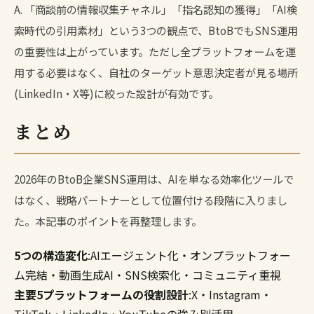
A. 「商談前の情報収集チャネル」「指名認知の獲得」「AI検
索時代の引用素材」という3つの観点で、BtoBでもSNS運用
の重要性は上がっています。ただし全プラットフォームを運
用する必要はなく、自社のターゲット意思決定者が見る場所
(LinkedIn・X等)に絞った設計が有効です。
まとめ
2026年のBtoB企業SNS運用は、AIを単なる効率化ツールで
はなく、戦略パートナーとして位置付ける段階に入りまし
た。本記事のポイントを再整理します。
5つの構造変化
:AIエージェント化・オンプラットフォー
ム完結・動画生成AI・SNS検索化・コミュニティ重視
主要5プラットフォームの役割設計
:X・Instagram・
TikTok・LinkedIn・YouTubeの強み別活用