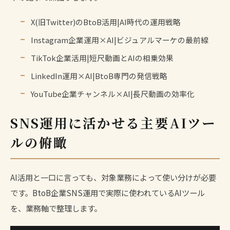
X(旧Twitter)のBtoB活用|AI時代の運用戦略
Instagram企業運用×AI|ビジュアルマーケの最前線
TikTok企業活用|短尺動画とAIの相乗効果
LinkedIn運用×AI|BtoB専門の発信戦略
YouTube企業チャンネル×AI|長尺動画の効率化
SNS運用に活かせる主要AIツー
ルの俯瞰
AI活用と一口に言っても、対象業務によって使い分けが必要
です。BtoB企業SNS運用で実際に使われているAIツール
を、業務軸で整理します。