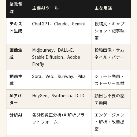
業務領
主要AIツール
主な用途
域
テキス
ChatGPT、Claude、Gemini
投稿文・キャプ
ト生成
ション・記事執
筆
画像生
Midjourney、DALL-E、
投稿画像・サム
成
Stable Diffusion、Adobe
ネイル・バナー
Firefly
動画生
Sora、Veo、Runway、Pika
ショート動画・
成
ストーリー素材
AIアバ
HeyGen、Synthesia、D-ID
顔出し不要の話
ター
す動画
分析AI
各SNS純正分析+AI解析プラ
エンゲージメン
ットフォーム
ト解析・改善提
案