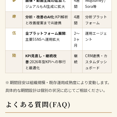
画像・動画生成の追加
:ビ
4週
Midjourney /
参
ジュアルもAI生成に拡大
間
Sora等
分析・改善のAI化
:KPI解析
4週
分析プラット
肆
と改善提案までAI連携
間
フォーム
全プラットフォーム展開
:
2〜
運用エージェ
伍
主要5SNSへ運用拡大
3ヶ
ント
月
KPI見直し・継続改
継
CRM連携・カ
陸
善
:2026年型KPIへの移行
続
スタムダッシ
と最適化
ュボード
※ 期間目安は組織規模・既存運用成熟度により変動します。
具体的な期間設計は個別の状況に応じてご相談ください。
よくある質問(FAQ)