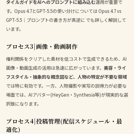
タイルガイドをAIへのプロンプトに組み込む
運用が重要で
す。Opus 4.7とGPT-5.5の使い分けについては
Opus 4.7 vs
GPT-5.5｜プロンプトの書き方が真逆に
でも詳しく解説して
います。
プロセス3|画像・動画制作
権利関係をクリアした素材を低コストで生成できるため、AI
画像・動画生成の活用は急速に広がっています。
美容・ライ
フスタイル・抽象的な概念図など、人物の特定が不要な領域
では特に有効です。一方、人物撮影や実写の説得力が必要な
場面では、AIアバター(HeyGen・Synthesia等)が現実的な選
択肢になります。
プロセス4|投稿管理(配信スケジュール・最
適化)