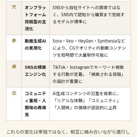
オンプラッ
SNSから自社サイトへの誘導ではな
弐
トフォーム
く、SNS内で認知から購買まで完結す
完結型の主
るモデルが標準に
流化
動画生成AI
Sora・Veo・HeyGen・Synthesiaなど
参
の実用化
により、CGクオリティの動画コンテン
ツを短時間で大量制作可能に
SNSの検索
TikTok・Instagramでキーワード検索
肆
エンジン化
する行動が定着。「検索される投稿」
の設計が重要に
コミュニテ
AI生成コンテンツの氾濫を背景に、
伍
ィ重視・人
「リアルな体験」「コミュニティ」
間味の再発
「人間味」の価値が逆説的に上昇
見
これらの変化は単独ではなく、相互に絡み合いながら進行し