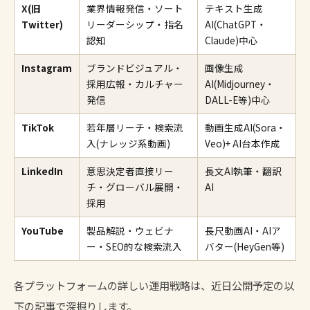
X(旧
業界情報発信・ソート
テキスト生成
Twitter)
リーダーシップ・指名
AI(ChatGPT・
認知
Claude)中心
Instagram
ブランドビジュアル・
画像生成
採用広報・カルチャー
AI(Midjourney・
発信
DALL-E等)中心
TikTok
若年層リーチ・検索流
動画生成AI(Sora・
入(ナレッジ系動画)
Veo)+ AI台本作成
LinkedIn
意思決定者直接リー
長文AI執筆・翻訳
チ・グローバル展開・
AI
採用
YouTube
製品解説・ウェビナ
長尺動画AI・AIア
ー・SEO的な検索流入
バター(HeyGen等)
各プラットフォームの詳しい運用戦略は、近日公開予定の以
下の記事で深掘りします。