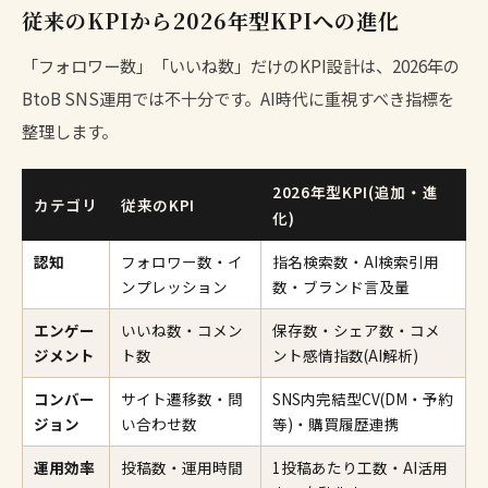
従来のKPIから2026年型KPIへの進化
「フォロワー数」「いいね数」だけのKPI設計は、2026年の
BtoB SNS運用では不十分です。AI時代に重視すべき指標を
整理します。
2026年型KPI(追加・進
カテゴリ
従来のKPI
化)
認知
フォロワー数・イ
指名検索数・AI検索引用
ンプレッション
数・ブランド言及量
エンゲー
いいね数・コメン
保存数・シェア数・コメ
ジメント
ト数
ント感情指数(AI解析)
コンバー
サイト遷移数・問
SNS内完結型CV(DM・予約
ジョン
い合わせ数
等)・購買履歴連携
運用効率
投稿数・運用時間
1投稿あたり工数・AI活用