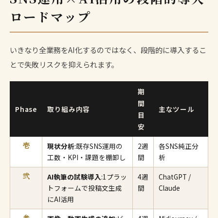
ロードマップ
いきなり全業務をAI化するのではなく、段階的に導入するこ
とで失敗リスクを抑えられます。
期
間
Phase
取り組み内容
主なツール
目
安
現状分析
:既存SNS運用の
2週
各SNS純正分
壱
工数・KPI・課題を棚卸し
間
析
AI執筆の試験導入
:1プラッ
4週
ChatGPT /
弐
トフォームで投稿文生成
間
Claude
にAI活用