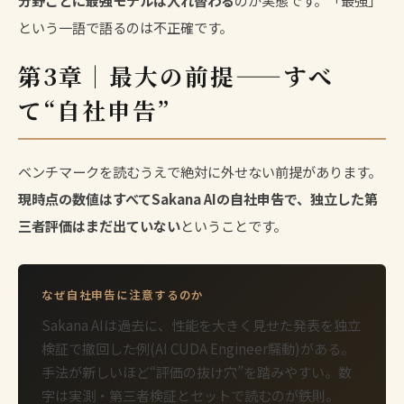
という一語で語るのは不正確です。
第3章｜最大の前提——すべ
て“自社申告”
ベンチマークを読むうえで絶対に外せない前提があります。
現時点の数値はすべてSakana AIの自社申告で、独立した第
三者評価はまだ出ていない
ということです。
なぜ自社申告に注意するのか
Sakana AIは過去に、性能を大きく見せた発表を独立
検証で撤回した例(AI CUDA Engineer騒動)がある。
手法が新しいほど“評価の抜け穴”を踏みやすい。数
字は実測・第三者検証とセットで読むのが鉄則。