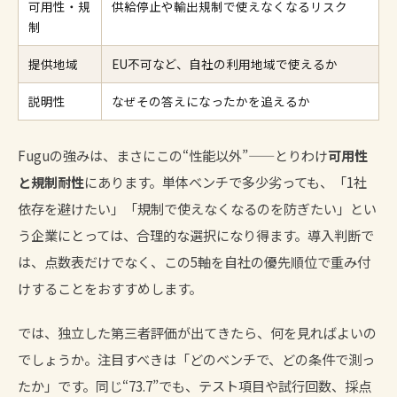
可用性・規
供給停止や輸出規制で使えなくなるリスク
制
提供地域
EU不可など、自社の利用地域で使えるか
説明性
なぜその答えになったかを追えるか
Fuguの強みは、まさにこの“性能以外”——とりわけ
可用性
と規制耐性
にあります。単体ベンチで多少劣っても、「1社
依存を避けたい」「規制で使えなくなるのを防ぎたい」とい
う企業にとっては、合理的な選択になり得ます。導入判断で
は、点数表だけでなく、この5軸を自社の優先順位で重み付
けすることをおすすめします。
では、独立した第三者評価が出てきたら、何を見ればよいの
でしょうか。注目すべきは「どのベンチで、どの条件で測っ
たか」です。同じ“73.7”でも、テスト項目や試行回数、採点