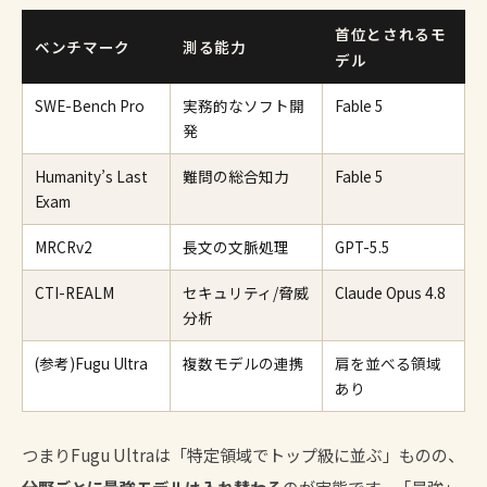
首位とされるモ
ベンチマーク
測る能力
デル
SWE-Bench Pro
実務的なソフト開
Fable 5
発
Humanity’s Last
難問の総合知力
Fable 5
Exam
MRCRv2
長文の文脈処理
GPT-5.5
CTI-REALM
セキュリティ/脅威
Claude Opus 4.8
分析
(参考)Fugu Ultra
複数モデルの連携
肩を並べる領域
あり
つまりFugu Ultraは「特定領域でトップ級に並ぶ」ものの、
分野ごとに最強モデルは入れ替わる
のが実態です。「最強」