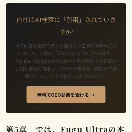
自社はAI検索に「引用」されていま
すか?
AIの回答は複数モデルの連携から生まれる時代に入
りました。仁頼の「GEO Hack」は、ChatGPT・
Claude・Google AI Modeなど各AI検索での御社の
引用状況を可視化し、SEOとAI検索を一貫設計で最
適化します。まずは無料のGEO診断から。
無料でGEO診断を受ける →
第5章｜では、Fugu Ultraの本