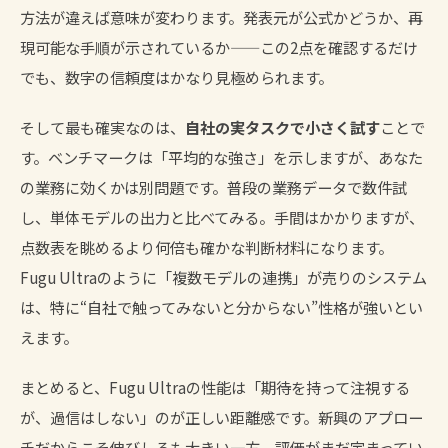
方法が違えば意味が変わります。発表元が公式かどうか、再
現可能な手順が示されているか——この2点を確認するだけ
でも、数字の信頼度はかなり見極められます。
そして最も確実なのは、
自社の実タスクで小さく試す
ことで
す。ベンチマークは「平均的な強さ」を示しますが、あなた
の業務に効くかは別問題です。普段の業務データで数件試
し、単体モデルの出力と比べてみる。手間はかかりますが、
点数表を眺めるより何倍も確かな判断材料になります。
Fugu Ultraのように「複数モデルの連携」が売りのシステム
は、特に“自社で触ってみないと分からない”性格が強いとい
えます。
まとめると、Fugu Ultraの性能は「期待を持って注視する
が、過信はしない」のが正しい距離感です。新興のアプロー
チだからこそ伸びしろも大きい一方、評価がまだ定まってい