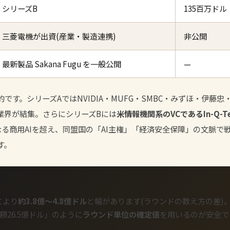
シリーズB
135百万ド
三菱電機が出資(産業・製造連携)
非公開
最新製品 Sakana Fugu を一般公開
—
す。シリーズAではNVIDIA・MUFG・SMBC・みずほ・伊藤忠・
業界が結集。さらにシリーズBには
米情報機関系のVCであるIn-Q-T
Iが単なる商用AIを超え、同盟国の「AI主権」「経済安全保障」の文脈
す。
により
約3.8億〜4.8億ドル
と幅があります(ラウンドの数え方の差)
額26.5億ドル」のように
ラウンド単位の確定値
を用いるのが安全で