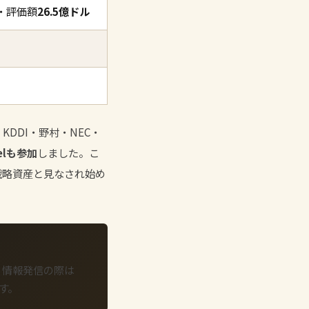
ル・評価額
26.5億ドル
KDDI・野村・NEC・
elも参加
しました。こ
で戦略資産と見なされ始め
。情報発信の際は
す。