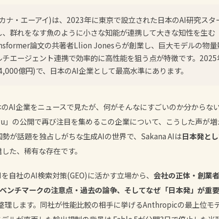
AI(サカナ・エーアイ)は、2023年に東京で設立された日本のAI研究ス
し、群れをなす魚のように小さな知能が連携して大きな知性を生む
nsformer論文の共著者Llion Jonesらが創業し、巨大モデルの
チエージェント連携で効率的に高性能を狙う点が特徴です。2025
約4,000億円)で、日本のAI企業として最高水準にあります。
う日本のAI企業をニュースで見たが、何がそんなにすごいのか分からない
 Fugu」の公開で再び注目を集めるこの企業について、こうした声が増え
米国勢が話題を独占しがちな生成AIの世界で、Sakana AIは
日本発とし
達
した、稀有な存在です。
 AIを自社のAI検索対策(GEO)に活かす立場から、
会社の正体・創業
ugu・ベンチマークの注意点・過去の論争、そしてなぜ「日本発」が重
理します。同社が性能比較の相手に挙げるAnthropicの最上位