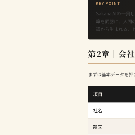
KEY POINT
Sakana AIの一
率
を武器に、人間
調から生まれる、
第2章｜会
まずは基本データを押
項目
社名
設立