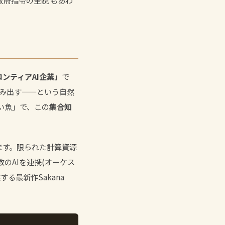
米政府指令の全貌
もあわ
ンティアAI企業」
で
生み出す——という自然
い魚」で、この
集合知
きます。限られた計算資源
のAIを連携(オーケス
る最新作Sakana