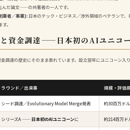
erを生んだ論文——の共著者の一人です。
同創業者／事業):
日本のテック・ビジネス／渉外領域のベテランで、
ます。
革と資金調達——日本初のAIユニコ
進は、資金調達の歴史にそのまま表れています。設立翌年にユニコーン
ラウンド／出来事
規模・評価
シード調達／Evolutionary Model Merge発表
約30百万ド
シリーズA ——
日本初のAIユニコーン
に
約214百万