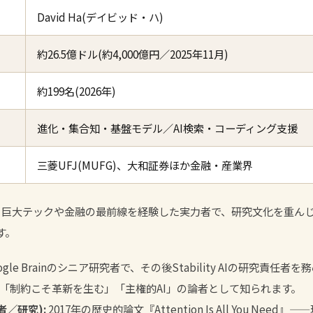
David Ha(デイビッド・ハ)
約26.5億ドル(約4,000億円／2025年11月)
約199名(2026年)
進化・集合知・基盤モデル／AI検索・コーディング支援
三菱UFJ(MUFG)、大和証券ほか金融・産業界
巨大テックや金融の最前線を経験した実力者で、研究文化を重んじて
す。
ogle Brainのシニア研究者で、その後Stability AIの研究責任
chs。「制約こそ革新を生む」「主権的AI」の論者として知られます。
業者／研究):
2017年の歴史的論文『Attention Is All You Nee