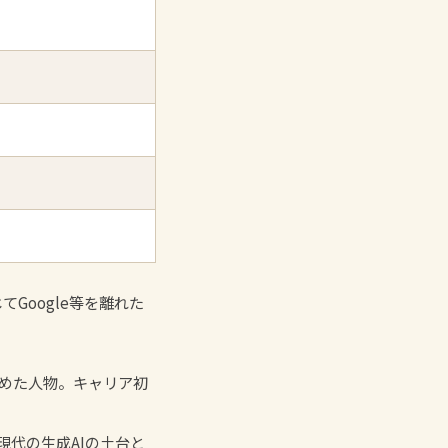
Google等を離れた
者を務めた人物。キャリア初
d』——現代の生成AIの土台と