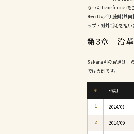
なったTransform
Ren Ito／伊藤錬(共
ップ・対外戦略を担い
第3章｜沿
Sakana AIの躍
では異例です。
時期
#
2024/01
1
2024/09
2