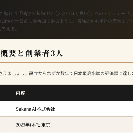
貫した賭けは「Bigger is better(大きいほど良い)」へのアンチテーゼ
の知性が本質的に集合知であるように、最強のAIも単体の巨大モデ
と考える。
社概要と創業者3人
さえましょう。設立からわずか数年で日本最高水準の評価額に達し
内容
Sakana AI 株式会社
2023年(本社:東京)