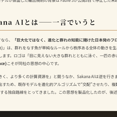
モデルが直面した輸出規制の背景は
Fable 5が公開3日で停止した
kana AIとは——一言でいうと
表すなら、
「巨大化ではなく、進化と群れの知能に賭けた日本発のフロ
a(魚)」は、群れをなす魚が単純なルールから秩序ある全体の動きを
します。ロゴは「目に見えない大きな群れとともに泳ぐ、一匹の赤
nce)
こそが同社の思想の中心です。
く、より多くの計算資源を」と競うなか、Sakana AIは逆を行
出すため、既存モデルを進化的アルゴリズムで“交配”させたり、複数
する独自路線をとってきました。この思想を製品化したのが、後述す