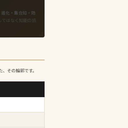
。
進化・集合知・効
ルではなく知能の協
た、その輪郭です。