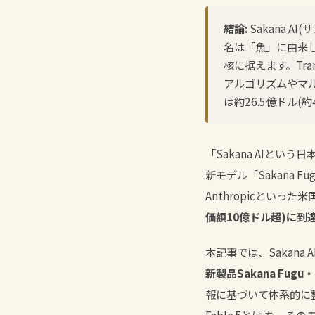
結論:
Sakana 
名は「魚」に由来
核に据えます。Tra
アルゴリズムやマル
は約26.5億ドル(
「Sakana AIとい
新モデル「Sakana
Anthropicといった
価額10億ドル超)に到
本記事では、Sakana
新製品Sakana F
報に基づいて体系的に整