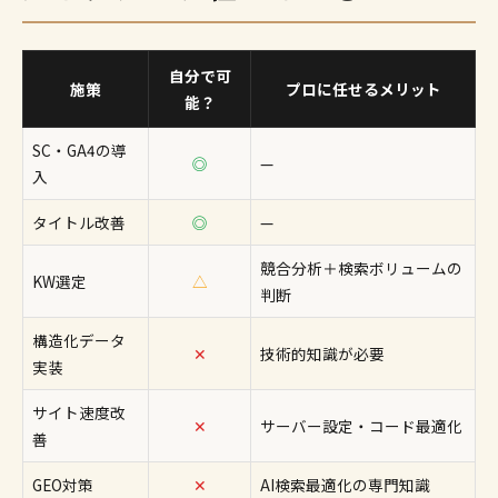
自分で可
施策
プロに任せるメリット
能？
SC・GA4の導
◎
—
入
タイトル改善
◎
—
競合分析＋検索ボリュームの
KW選定
△
判断
構造化データ
✕
技術的知識が必要
実装
サイト速度改
✕
サーバー設定・コード最適化
善
GEO対策
✕
AI検索最適化の専門知識