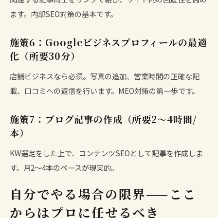
ます。
内部SEO対策
の基本です。
施策6：
Googleビジネスプロフィール
の最適
化（所要30分）
店舗ビジネスなら必須。写真の追加、営業時間の正確な記
載、口コミへの返信を行います。
MEO対策
の第一歩です。
施策7：ブログ記事の作成（所要2〜4時間/
本）
KW選定
をした上で、
コンテンツSEO
として記事を作成しま
す。月2〜4本のペースが現実的。
自分でやる場合の限界——ここ
からはプロに任せるべき