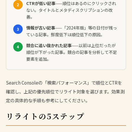
CTRが低い記事
——順位はあるのにクリックされ
2
ない。タイトルとメタディスクリプションの改
善。
情報が古い記事
——「2024年版」等の日付が残っ
3
ている記事。鮮度低下は順位低下の原因。
競合に追い抜かれた記事
——以前は上位だったが
4
順位が下がった記事。競合の記事を分析して不足
要素を追加。
Search Console
の「検索パフォーマンス」で順位とCTRを
確認し、上記の優先順位でリライト対象を選びます。
効果測
定の具体的な手順
も参考にしてください。
リライトの5ステップ