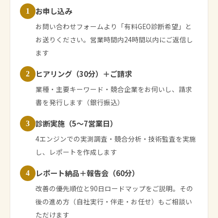
お申し込み
1
お問い合わせフォームより「有料GEO診断希望」と
お送りください。営業時間内24時間以内にご返信し
ます
ヒアリング（30分）＋ご請求
2
業種・主要キーワード・競合企業をお伺いし、請求
書を発行します（銀行振込）
診断実施（5〜7営業日）
3
4エンジンでの実測調査・競合分析・技術監査を実施
し、レポートを作成します
レポート納品＋報告会（60分）
4
改善の優先順位と90日ロードマップをご説明。その
後の進め方（自社実行・伴走・お任せ）もご相談い
ただけます