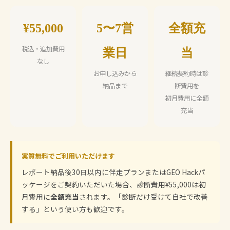
¥55,000
5〜7営
全額充
税込・追加費用
業日
当
なし
お申し込みから
継続契約時は診
納品まで
断費用を
初月費用に全額
充当
実質無料でご利用いただけます
レポート納品後30日以内に伴走プランまたはGEO Hackパ
ッケージをご契約いただいた場合、診断費用¥55,000は初
月費用に
全額充当
されます。「診断だけ受けて自社で改善
する」という使い方も歓迎です。