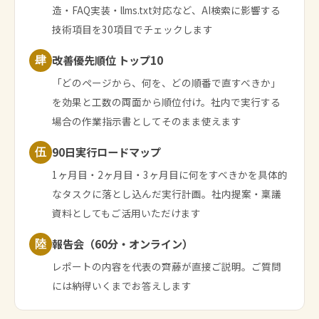
造・FAQ実装・llms.txt対応など、AI検索に影響する
技術項目を30項目でチェックします
改善優先順位 トップ10
肆
「どのページから、何を、どの順番で直すべきか」
を効果と工数の両面から順位付け。社内で実行する
場合の作業指示書としてそのまま使えます
90日実行ロードマップ
伍
1ヶ月目・2ヶ月目・3ヶ月目に何をすべきかを具体的
なタスクに落とし込んだ実行計画。社内提案・稟議
資料としてもご活用いただけます
報告会（60分・オンライン）
陸
レポートの内容を代表の齊藤が直接ご説明。ご質問
には納得いくまでお答えします