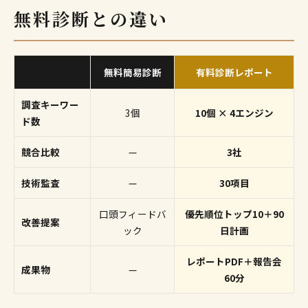
無料診断との違い
無料簡易診断
有料診断レポート
調査キーワー
3個
10個 × 4エンジン
ド数
競合比較
—
3社
技術監査
—
30項目
口頭フィードバ
優先順位トップ10＋90
改善提案
ック
日計画
レポートPDF＋報告会
成果物
—
60分