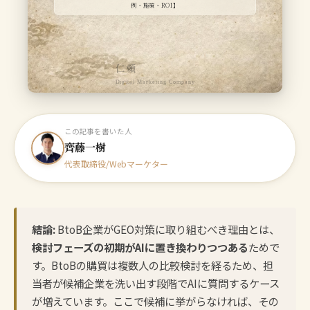
例・施策・ROI】
仁頼
Digital Marketing Company
この記事を書いた人
齊藤一樹
代表取締役/Webマーケター
結論:
BtoB企業がGEO対策に取り組むべき理由とは、
検討フェーズの初期がAIに置き換わりつつある
ためで
す。BtoBの購買は複数人の比較検討を経るため、担
当者が候補企業を洗い出す段階でAIに質問するケース
が増えています。ここで候補に挙がらなければ、その