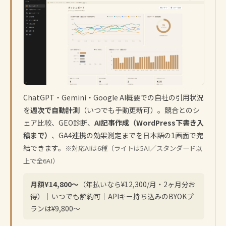
ChatGPT・Gemini・Google AI概要での自社の引用状況
を
週次で自動計測
（いつでも手動更新可）。競合とのシ
ェア比較、GEO診断、
AI記事作成（WordPress下書き入
稿まで）
、GA4連携の効果測定までを日本語の1画面で完
結できます。
※対応AIは6種（ライトは5AI／スタンダード以
上で全6AI）
月額¥14,800〜
（年払いなら¥12,300/月・2ヶ月分お
得）｜いつでも解約可｜APIキー持ち込みのBYOKプ
ランは¥9,800〜