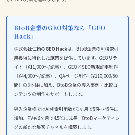
BtoB企業のGEO対策なら「GEO
Hack」
株式会社仁頼の
GEO Hack
は、BtoB企業のAI検索引
用獲得に特化した施策を提供しています。GEOリラ
イト（¥11,000〜/記事）、GEO×SEO新規記事制作
（¥44,000〜/記事）、QAページ制作（¥110,000/50
問）の3本柱に加え、BtoB企業の導入事例・比較コ
ンテンツの制作もサポートします。
導入企業様ではAI検索引用数が1ヶ月で5件→45件に
増加、PVも6ヶ月で4.5倍に成長。BtoBマーケティン
グの新たな集客チャネルを構築します。