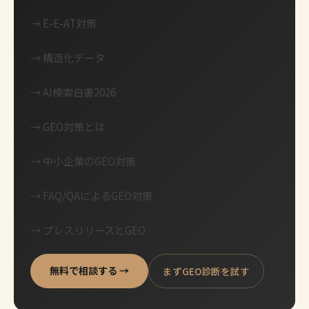
→
E-E-AT対策
→
構造化データ
→
AI検索白書2026
→
GEO対策とは
→
中小企業のGEO対策
→
FAQ/QAによるGEO対策
→
プレスリリースとGEO
無料で相談する →
まずGEO診断を試す