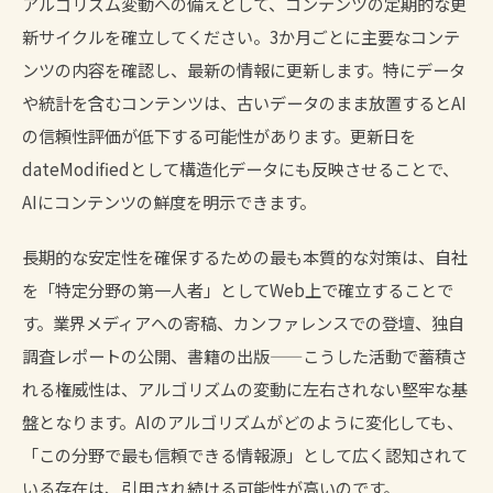
アルゴリズム変動への備えとして、コンテンツの定期的な更
新サイクルを確立してください。3か月ごとに主要なコンテ
ンツの内容を確認し、最新の情報に更新します。特にデータ
や統計を含むコンテンツは、古いデータのまま放置するとAI
の信頼性評価が低下する可能性があります。更新日を
dateModifiedとして構造化データにも反映させることで、
AIにコンテンツの鮮度を明示できます。
長期的な安定性を確保するための最も本質的な対策は、自社
を「特定分野の第一人者」としてWeb上で確立することで
す。業界メディアへの寄稿、カンファレンスでの登壇、独自
調査レポートの公開、書籍の出版——こうした活動で蓄積さ
れる権威性は、アルゴリズムの変動に左右されない堅牢な基
盤となります。AIのアルゴリズムがどのように変化しても、
「この分野で最も信頼できる情報源」として広く認知されて
いる存在は、引用され続ける可能性が高いのです。