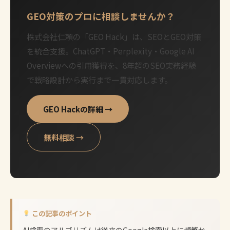
GEO対策のプロに相談しませんか？
株式会社仁頼の「GEO Hack」は、SEOとGEO対策
を統合支援。ChatGPT・Perplexity・Google AI
Overviewへの引用獲得を、8年超のSEO実務経験
で戦略設計から実行まで一貫対応します。
GEO Hackの詳細 →
無料相談 →
この記事のポイント
AI検索のアルゴリズムは従来のGoogle検索以上に頻繁か