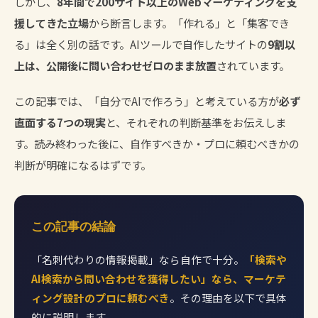
しかし、
8年間で200サイト以上のWebマーケティングを支
援してきた立場
から断言します。「作れる」と「集客でき
る」は全く別の話です。AIツールで自作したサイトの
9割以
上は、公開後に問い合わせゼロのまま放置
されています。
この記事では、「自分でAIで作ろう」と考えている方が
必ず
直面する7つの現実
と、それぞれの判断基準をお伝えしま
す。読み終わった後に、自作すべきか・プロに頼むべきかの
判断が明確になるはずです。
この記事の結論
「名刺代わりの情報掲載」なら自作で十分。
「検索や
AI検索から問い合わせを獲得したい」なら、マーケテ
ィング設計のプロに頼むべき
。その理由を以下で具体
的に説明します。