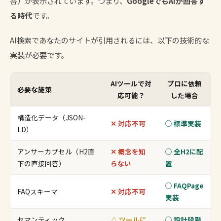
答）が表示されています。つまり、
GoogleでもAIが回答す
る時代
です。
AI検索であなたのサイトが引用されるには、以下の技術的な
実装が必要です。
AIツールで対
プロに依頼
必要な施策
応可能？
した場合
構造化データ（JSON-
✕ 対応不可
○ 標準実装
LD）
アンサーカプセル（H2直
✕ 概念を知
○ 全H2に配
下の直接回答）
らない
置
○ FAQPage
FAQスキーマ
✕ 対応不可
実装
セマンティック
△ ツールに
○ 設計段階