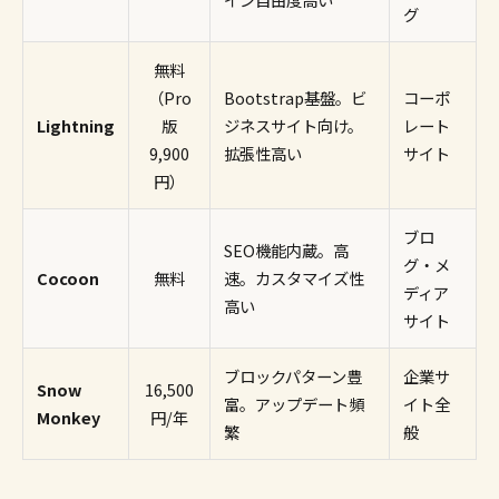
グ
無料
（Pro
Bootstrap基盤。ビ
コーポ
Lightning
版
ジネスサイト向け。
レート
9,900
拡張性高い
サイト
円）
ブロ
SEO機能内蔵。高
グ・メ
Cocoon
無料
速。カスタマイズ性
ディア
高い
サイト
ブロックパターン豊
企業サ
Snow
16,500
富。アップデート頻
イト全
Monkey
円/年
繁
般