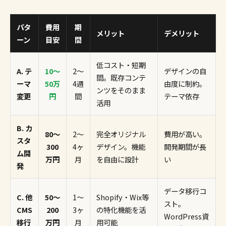
パタ
費用
期
メリット
デメリット
ーン
目安
間
低コスト・短期
A. テ
10〜
2〜
デザインの自
間。既存コンテ
ーマ
50万
4週
由度に制約。
ンツをそのまま
変更
円
間
テーマ依存
活用
B. カ
80〜
2〜
完全オリジナル
費用が高い。
スタ
300
4ヶ
デザイン。機能
開発期間が長
ム開
万円
月
を自由に設計
い
発
データ移行コ
C. 他
50〜
1〜
Shopify・Wix等
スト。
CMS
200
3ヶ
の特化機能を活
WordPress資
移行
万円
月
用可能