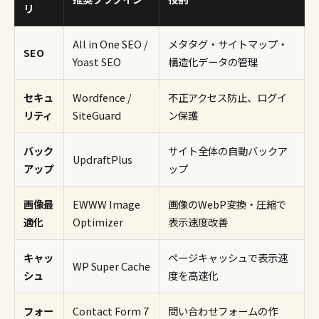
リ
All in One SEO /
メタタグ・サイトマップ・
SEO
Yoast SEO
構造化データの管理
セキュ
Wordfence /
不正アクセス防止、ログイ
リティ
SiteGuard
ン保護
バック
サイト全体の自動バックア
UpdraftPlus
アップ
ップ
画像最
EWWW Image
画像のWebP変換・圧縮で
適化
Optimizer
表示速度改善
キャッ
ページキャッシュで表示速
WP Super Cache
シュ
度を高速化
フォー
Contact Form 7
問い合わせフォームの作