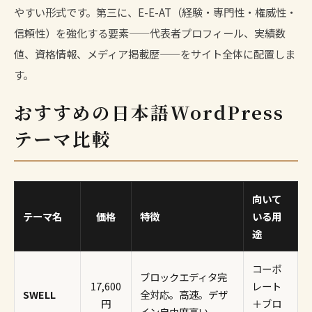
やすい形式です。第三に、E-E-AT（経験・専門性・権威性・
信頼性）を強化する要素——代表者プロフィール、実績数
値、資格情報、メディア掲載歴——をサイト全体に配置しま
す。
おすすめの日本語WordPress
テーマ比較
向いて
テーマ名
価格
特徴
いる用
途
コーポ
ブロックエディタ完
17,600
レート
SWELL
全対応。高速。デザ
円
＋ブロ
イン自由度高い