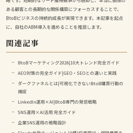
ある顧客との長期的な関係構築にフォーカスすることで、
BtoBビジネスの持続的成長が実現できます。本記事を起点
に、自社のABM導入を進めることを推奨します。
関連記事
BtoBマーケティング2026|10大トレンド完全ガイド
AEO対策の完全ガイド|GEO・SEOとの違いと実践
ダークファネルとは|可視化できないBtoB購買行動の
捕捉
LinkedIn運用×AI|BtoB専門の発信戦略
SNS運用×AI活用 完全ガイド
企業SNS運用の戦略設計
Claude金融エージェント10種|投資銀行・保険業務を