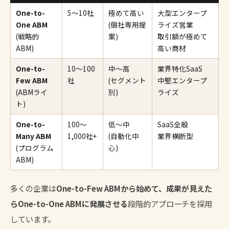
One-to-
5〜10社
極めて高い
大型エンタープ
One ABM
(個社専用提
ライズ営業
(戦略的
案)
取引額が極めて
ABM)
高い商材
One-to-
10〜100
中〜高
業界特化SaaS
Few ABM
社
(セグメント
中堅エンタープ
(ABMライ
別)
ライズ
ト)
One-to-
100〜
低〜中
SaaS全般
Many ABM
1,000社+
(自動化中
業界横断型
(プログラム
心)
ABM)
多くの企業は
One-to-Few ABMから始めて、成果が見えた
らOne-to-One ABMに発展させる
段階的アプローチを採用
しています。