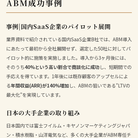
ABM成功事例
事例|国内SaaS企業のパイロット展開
業界資料で紹介されている国内SaaS企業B社では、ABM導入
にあたって最初から全社展開せず、選定した50社に対してパ
イロット的に施策を実施しました。導入から3ヶ月後には、
そのうち
40%という高い割合で商談化に成功
し、短期間での
手応えを得ています。1年後には既存顧客のアップセルによ
る
年間収益(ARR)が140%増加
し、ABMの狙いである”LTVの
最大化”を実現しています。
日本の大手企業の取り組み
日本国内では富士フイルム・キヤノンマーケティングジャパ
ン・積水樹脂・山洋電気など、多くの大手企業がABM専任チ