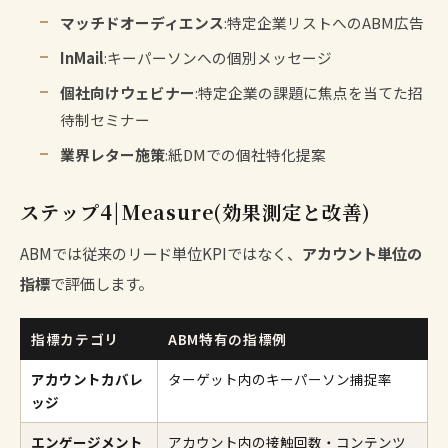
マッチドオーディエンス
:特定企業リストへのABM広告
InMail
:キーパーソンへの個別メッセージ
個社向けウェビナー
:特定企業の課題に焦点を当てた招
待制セミナー
業界レター施策
:紙DMでの個社特化提案
ステップ4|Measure(効果測定と改善)
ABMでは従来のリード単位KPIではなく、
アカウント単位の
指標
で評価します。
指標カテゴリ
ABM特有の指標例
アカウントカバレ
ターゲット内のキーパーソン捕捉率
ッジ
エンゲージメント
アカウント内の接触回数・コンテンツ