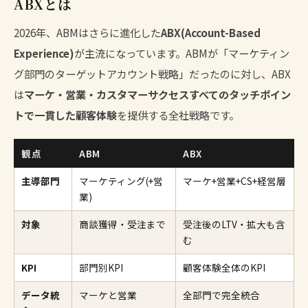
ABXとは
2026年、ABMはさらに進化した
ABX(Account-Based
Experience)
が主流になっています。ABMが「マーケティン
グ部門のターゲットアカウント戦略」だったのに対し、ABX
は
マーケ・営業・カスタマーサクセスすべてのタッチポイン
トで一貫した顧客体験
を提供する全社戦略です。
観点
ABM
ABX
主導部門
マーケティング(+営
マーケ+営業+CS+経営層
業)
対象
商談獲得・受注まで
受注後のLTV・拡大も含
む
KPI
部門別KPI
顧客体験全体のKPI
データ統
マーケと営業
全部門で完全統合