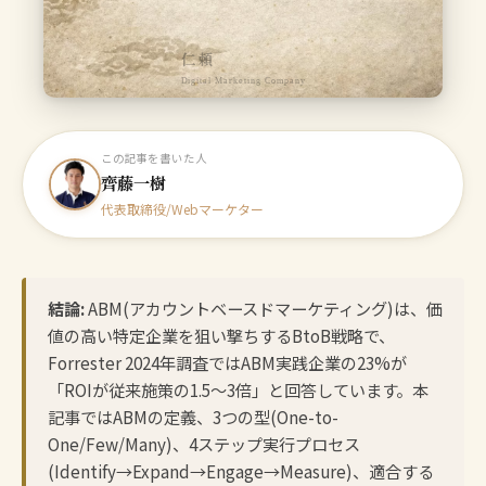
仁頼
Digital Marketing Company
この記事を書いた人
齊藤一樹
代表取締役/Webマーケター
結論:
ABM(アカウントベースドマーケティング)は、価
値の高い特定企業を狙い撃ちするBtoB戦略で、
Forrester 2024年調査ではABM実践企業の23%が
「ROIが従来施策の1.5〜3倍」と回答しています。本
記事ではABMの定義、3つの型(One-to-
One/Few/Many)、4ステップ実行プロセス
(Identify→Expand→Engage→Measure)、適合する