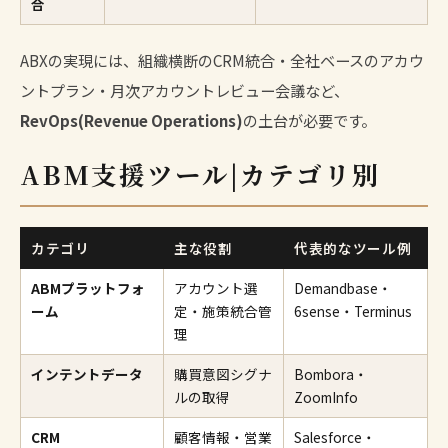
合
ABXの実現には、組織横断のCRM統合・全社ベースのアカウ
ントプラン・月次アカウントレビュー会議など、
RevOps(Revenue Operations)
の土台が必要です。
ABM支援ツール|カテゴリ別
カテゴリ
主な役割
代表的なツール例
ABMプラットフォ
アカウント選
Demandbase・
ーム
定・施策統合管
6sense・Terminus
理
インテントデータ
購買意図シグナ
Bombora・
ルの取得
ZoomInfo
CRM
顧客情報・営業
Salesforce・