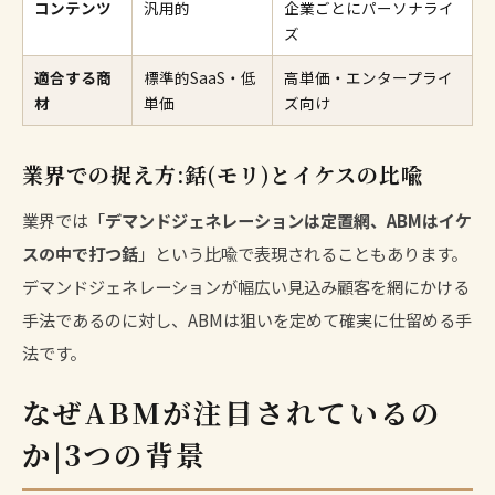
コンテンツ
汎用的
企業ごとにパーソナライ
ズ
適合する商
標準的SaaS・低
高単価・エンタープライ
材
単価
ズ向け
業界での捉え方:銛(モリ)とイケスの比喩
業界では「
デマンドジェネレーションは定置網、ABMはイケ
スの中で打つ銛
」という比喩で表現されることもあります。
デマンドジェネレーションが幅広い見込み顧客を網にかける
手法であるのに対し、ABMは狙いを定めて確実に仕留める手
法です。
なぜABMが注目されているの
か|3つの背景