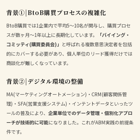
背景①|BtoB購買プロセスの複雑化
BtoB購買では1企業内で平均5〜10名が関与し、購買プロセ
スが数ヶ月〜1年以上に長期化しています。
「バイイング・
コミッティ(購買委員会)」
と呼ばれる複数意思決定者を包括
的にカバーする必要があり、個人単位のリード獲得だけでは
商談化が難しくなっています。
背景②|デジタル環境の整備
MA(マーケティングオートメーション)・CRM(顧客関係管
理)・SFA(営業支援システム)・インテントデータといったツ
ールの普及により、
企業単位でのデータ管理・個別化アプロ
ーチが技術的に可能
になりました。これがABM実践の前提条
件です。