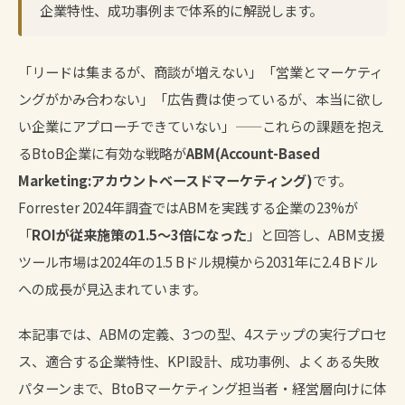
企業特性、成功事例まで体系的に解説します。
「リードは集まるが、商談が増えない」「営業とマーケティ
ングがかみ合わない」「広告費は使っているが、本当に欲し
い企業にアプローチできていない」——これらの課題を抱え
るBtoB企業に有効な戦略が
ABM(Account-Based
Marketing:アカウントベースドマーケティング)
です。
Forrester 2024年調査ではABMを実践する企業の23%が
「
ROIが従来施策の1.5〜3倍になった
」と回答し、ABM支援
ツール市場は2024年の1.5 Bドル規模から2031年に2.4 Bドル
への成長が見込まれています。
本記事では、ABMの定義、3つの型、4ステップの実行プロセ
ス、適合する企業特性、KPI設計、成功事例、よくある失敗
パターンまで、BtoBマーケティング担当者・経営層向けに体