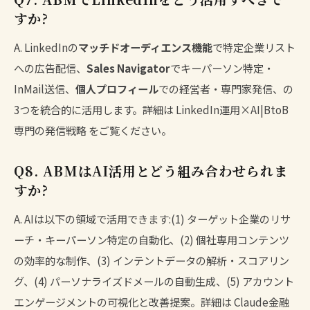
すか?
A. LinkedInの
マッチドオーディエンス機能
で特定企業リスト
への広告配信、
Sales Navigator
でキーパーソン特定・
InMail送信、
個人プロフィール
での経営者・専門家発信、の
3つを統合的に活用します。詳細は
LinkedIn運用×AI|BtoB
専門の発信戦略
をご覧ください。
Q8. ABMはAI活用とどう組み合わせられま
すか?
A. AIは以下の領域で活用できます:(1) ターゲット企業のリサ
ーチ・キーパーソン特定の自動化、(2) 個社専用コンテンツ
の効率的な制作、(3) インテントデータの解析・スコアリン
グ、(4) パーソナライズドメールの自動生成、(5) アカウント
エンゲージメントの可視化と改善提案。詳細は
Claude金融