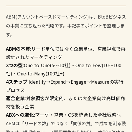
ABM(アカウントベースドマーケティング)は、BtoBビジネス
の本質に立ち返った戦略です。本記事のポイントを整理しま
す。
ABMの本質
:リード単位ではなく企業単位、営業視点で再
設計されたマーケティング
3つの型
:One-to-One(5〜10社)・One-to-Few(10〜100
社)・One-to-Many(100社+)
4ステップ
:Identify→Expand→Engage→Measureの実行
プロセス
適合企業
:対象顧客が限定的、または大企業向け高単価商
材を扱う企業
ABXへの進化
:マーケ・営業・CSを統合した全社戦略へ
ABMは「リードの数」ではなく「関係の質」で成果を測る戦
略です。短期的なリード獲得競争から脱却し、本当に価値の