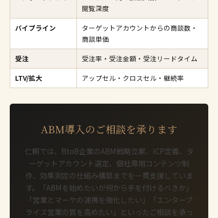
閲覧深度
パイプライン
ターゲットアカウントからの商談数・
商談単価
受注
受注率・受注金額・受注リードタイム
LTV/拡大
アップセル・クロスセル・継続率
ABM導入のご相談を承ります
仁頼では、BtoB企業のABM戦略立案、ICP定義、タ
ーゲットアカウント選定、個社専用コンテンツ制
作、効果測定の仕組み構築までを一貫支援していま
す。「ABMを始めたいが何から手を付けるべきか」
「営業とマーケの連携を強化したい」「エンタープ
ライズ営業の質を高めたい」といったご相談を承っ