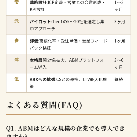
戦略設計
:ICP定義・営業との合意形成・
1〜2
壱
KPI設計
ヶ月
パイロット
:Tier 1の5〜20社を選定し集
3ヶ月
弐
中アプローチ
評価
:商談化率・受注単価・営業フィード
1ヶ月
参
バック検証
本格展開
:対象拡大、ABMプラットフォ
3〜6
肆
ーム導入
ヶ月
ABXへの拡張
:CSとの連携、LTV最大化施
継続
伍
策
よくある質問(FAQ)
Q1. ABMはどんな規模の企業でも導入でき
ますか?