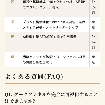
可視化基盤構築
:企業アクセス分析・AI引用
1〜
弐
モニタリングツール導入
2ヶ
月
ブランド施策強化
:LinkedIn個人発信・業界
継
参
メディア寄稿・ソートリーダーシップ
続
AI検索対策
:AEO/GEO対策で引用獲得
3〜
肆
6ヶ
月
商談ヒアリング体系化
:ダークファネル経路
継
伍
の質的分析を定常化
続
よくある質問(FAQ)
Q1. ダークファネルを完全に可視化すること
はできますか?