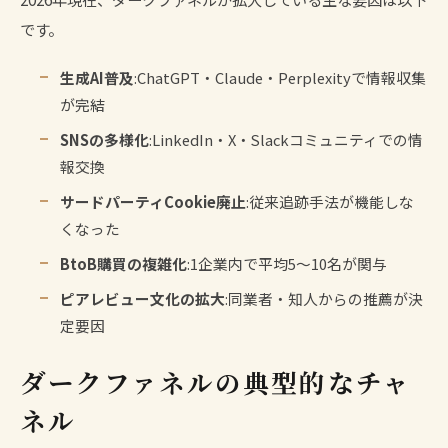
です。
生成AI普及
:ChatGPT・Claude・Perplexityで情報収集
が完結
SNSの多様化
:LinkedIn・X・Slackコミュニティでの情
報交換
サードパーティCookie廃止
:従来追跡手法が機能しな
くなった
BtoB購買の複雑化
:1企業内で平均5〜10名が関与
ピアレビュー文化の拡大
:同業者・知人からの推薦が決
定要因
ダークファネルの典型的なチャ
ネル