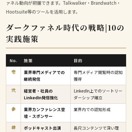
ァネル動向が把握できます。Talkwalker・Brandwatch・
Hootsuite等のツールを活用します。
ダークファネル時代の戦略|10の
実践施策
No.
施策
目的
業界専門メディアでの
専門メディア閲覧時の認知
壱
継続発信
獲得
経営者・社員の
LinkedIn上でのソートリー
弐
LinkedIn発信強化
ダーシップ確立
業界カンファレンス登
業界内での認知形成
参
壇・スポンサー
ポッドキャスト出演
長尺コンテンツで深い理
肆