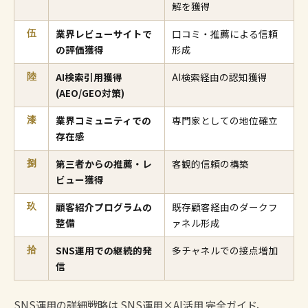
解を獲得
業界レビューサイトで
口コミ・推薦による信頼
伍
の評価獲得
形成
AI検索引用獲得
AI検索経由の認知獲得
陸
(AEO/GEO対策)
業界コミュニティでの
専門家としての地位確立
漆
存在感
第三者からの推薦・レ
客観的信頼の構築
捌
ビュー獲得
顧客紹介プログラムの
既存顧客経由のダークフ
玖
整備
ァネル形成
SNS運用での継続的発
多チャネルでの接点増加
拾
信
SNS運用の詳細戦略は
SNS運用×AI活用 完全ガイド
、