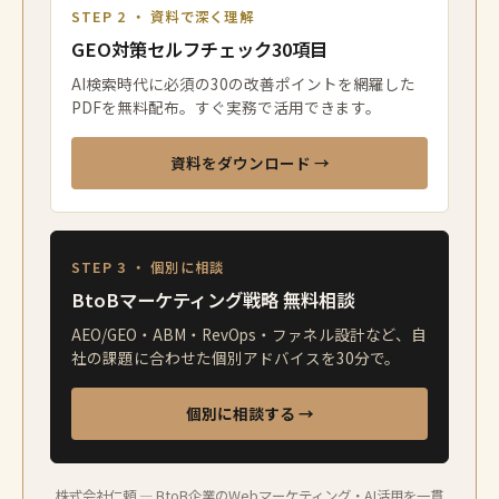
STEP 2 ・ 資料で深く理解
GEO対策セルフチェック30項目
AI検索時代に必須の30の改善ポイントを網羅した
PDFを無料配布。すぐ実務で活用できます。
資料をダウンロード →
STEP 3 ・ 個別に相談
BtoBマーケティング戦略 無料相談
AEO/GEO・ABM・RevOps・ファネル設計など、自
社の課題に合わせた個別アドバイスを30分で。
個別に相談する →
株式会社仁頼 — BtoB企業のWebマーケティング・AI活用を一貫