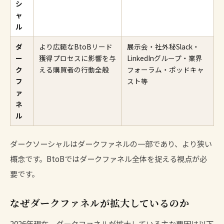
シ
ャ
ル
ダ
より広範なBtoBリード
展示会・社外秘Slack・
ー
獲得プロセスに影響を与
LinkedInグループ・業界
ク
える購買者の行動全般
フォーラム・ポッドキャ
フ
スト等
ァ
ネ
ル
ダークソーシャルはダークファネルの一部であり、より狭い
概念です。BtoBではダークファネル全体を捉える視点が必
要です。
なぜダークファネルが拡大しているのか
2026年現在、ダークファネルが拡大している主な要因は以下