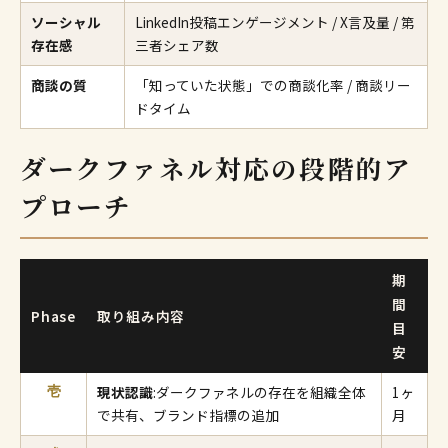
ソーシャル
LinkedIn投稿エンゲージメント / X言及量 / 第
存在感
三者シェア数
商談の質
「知っていた状態」での商談化率 / 商談リー
ドタイム
ダークファネル対応の段階的ア
プローチ
期
間
Phase
取り組み内容
目
安
現状認識
:ダークファネルの存在を組織全体
1ヶ
壱
で共有、ブランド指標の追加
月