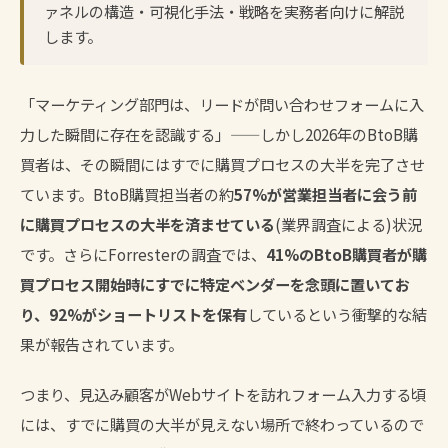
ァネルの構造・可視化手法・戦略を実務者向けに解説
します。
「マーケティング部門は、リードが問い合わせフォームに入
力した瞬間に存在を認識する」——しかし2026年のBtoB購
買者は、その瞬間にはすでに購買プロセスの大半を完了させ
ています。BtoB購買担当者の約
57%が営業担当者に会う前
に購買プロセスの大半を済ませている
(業界調査による)状況
です。さらにForresterの調査では、
41%のBtoB購買者が購
買プロセス開始時にすでに特定ベンダーを念頭に置いてお
り、92%がショートリストを保有
しているという衝撃的な結
果が報告されています。
つまり、見込み顧客がWebサイトを訪れフォーム入力する頃
には、すでに購買の大半が見えない場所で終わっているので