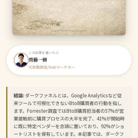
仁頼
Digital Marketing Company
この記事を書いた人
齊藤一樹
代表取締役/Webマーケター
結論:
ダークファネルとは、Google Analyticsなど従
来ツールで可視化できないBtoB購買者の行動を指し
ます。Forrester調査ではBtoB購買担当者の57%が営
業接触前に購買プロセスの大半を完了、41%が開始時
に既に特定ベンダーを念頭に置いており、92%がショ
ートリストを保有しています。本記事では、ダークフ