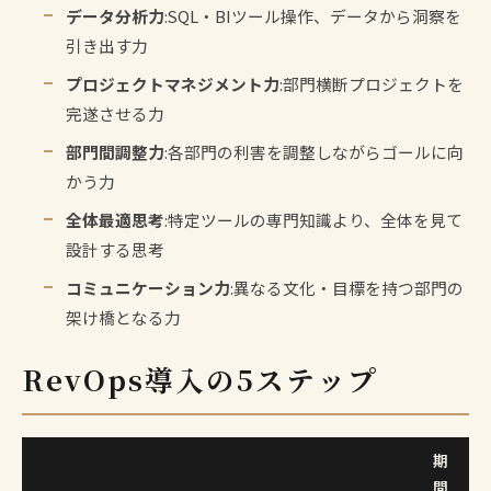
データ分析力
:SQL・BIツール操作、データから洞察を
引き出す力
プロジェクトマネジメント力
:部門横断プロジェクトを
完遂させる力
部門間調整力
:各部門の利害を調整しながらゴールに向
かう力
全体最適思考
:特定ツールの専門知識より、全体を見て
設計する思考
コミュニケーション力
:異なる文化・目標を持つ部門の
架け橋となる力
RevOps導入の5ステップ
期
間