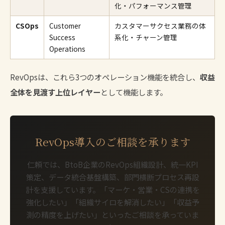
化・パフォーマンス管理
CSOps
Customer
カスタマーサクセス業務の体
Success
系化・チャーン管理
Operations
RevOpsは、これら3つのオペレーション機能を統合し、
収益
全体を見渡す上位レイヤー
として機能します。
RevOps導入のご相談を承ります
仁頼では、BtoB企業のRevOps組織設計、統一KPI
策定、データ統合基盤構築、部門横断プロセス再設
計を支援しています。「マーケ・営業・CSの連携を
強化したい」「組織サイロを解消したい」「収益予
測の精度を上げたい」といったご相談を承っていま