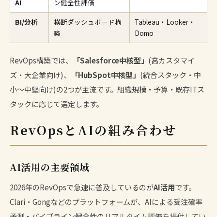
AI
ン健全性評価
BI/分析
横断ダッシュボード構
Tableau・Looker・
築
Domo
RevOps構築では、
「Salesforce中核型」
(高カスタマイ
ズ・大企業向け)、
「HubSpot中核型」
(統合スタック・中
小〜中堅向け)の2つが主流です。組織規模・予算・既存ITス
タックに応じて選定します。
RevOpsとAIの組み合わせ
AI活用の主要領域
2026年のRevOpsで急速に普及しているのが
AI活用
です。
Clari・Gongなどのプラットフォームが、AIによる受注確率
予測・パイプライン健全性のリアルタイム評価を提供してい