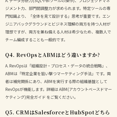
A. データ分析力(SQLやBIツールの操作)、プロジェクトマネ
ジメント力、部門間調整力が求められます。特定ツールの専
門知識より、「全体を見て設計する」思考が重要です。エン
ジニアバックグラウンドとビジネス理解の両方を持つ人材が
理想ですが、両方を兼ね備える人材は希少なため、複数人で
チーム編成することも一般的です。
Q4. RevOpsとABMはどう違いますか?
A. RevOpsは「組織設計・プロセス・データの統合戦略」、
ABMは「特定企業を狙い撃つマーケティング手法」です。両
者は補完関係にあり、ABMを実行する際の組織基盤として
RevOpsが機能します。詳細は
ABM(アカウントベースドマー
ケティング)完全ガイド
をご覧ください。
Q5. CRMはSalesforceとHubSpotどちら