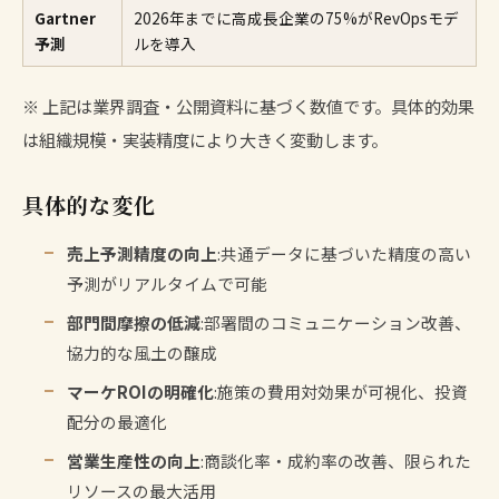
Gartner
2026年までに高成長企業の75%がRevOpsモデ
予測
ルを導入
※ 上記は業界調査・公開資料に基づく数値です。具体的効果
は組織規模・実装精度により大きく変動します。
具体的な変化
売上予測精度の向上
:共通データに基づいた精度の高い
予測がリアルタイムで可能
部門間摩擦の低減
:部署間のコミュニケーション改善、
協力的な風土の醸成
マーケROIの明確化
:施策の費用対効果が可視化、投資
配分の最適化
営業生産性の向上
:商談化率・成約率の改善、限られた
リソースの最大活用