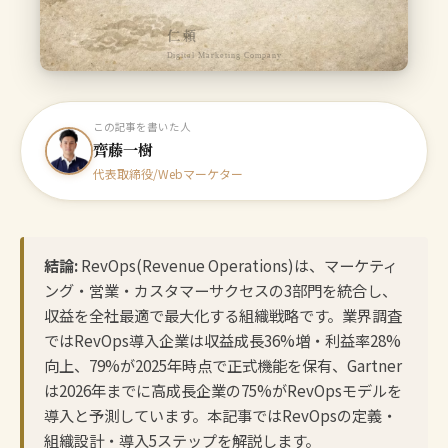
仁頼
Digital Marketing Company
この記事を書いた人
齊藤一樹
代表取締役/Webマーケター
結論:
RevOps(Revenue Operations)は、マーケティ
ング・営業・カスタマーサクセスの3部門を統合し、
収益を全社最適で最大化する組織戦略です。業界調査
ではRevOps導入企業は収益成長36%増・利益率28%
向上、79%が2025年時点で正式機能を保有、Gartner
は2026年までに高成長企業の75%がRevOpsモデルを
導入と予測しています。本記事ではRevOpsの定義・
組織設計・導入5ステップを解説します。