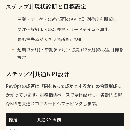
ステップ1|現状診断と目標設定
営業・マーケ・CS各部門のKPIと計測粒度を棚卸し
受注〜解約までの転換率・リードタイムを算出
最も損失額が大きい箇所を可視化
短期(3ヶ月)・中期(6ヶ月)・長期(12ヶ月)の収益目標を
設定
ステップ2|共通KPI設計
RevOpsの成否は
「何をもって成功とするか」の合意形成
に
かかっています。財務指標ベースで全体設計し、各部門の既
存KPIを共通スコアカードへマッピングします。
階層
共通KPIの例