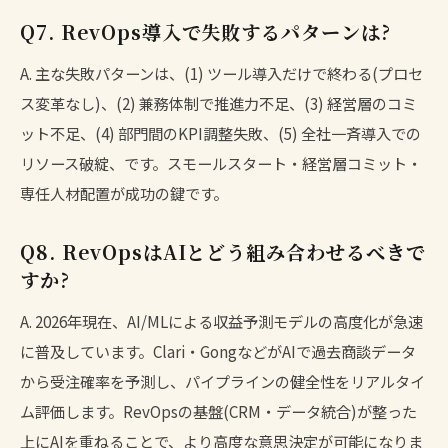
Q7. RevOps導入で失敗するパターンは?
A. 主な失敗パターンは、(1) ツール導入だけで終わる(プロセ
ス変革なし)、(2) 兼務体制で推進力不足、(3) 経営層のコミ
ット不足、(4) 部門間のKPI調整失敗、(5) 全社一斉導入での
リソース破綻、です。スモールスタート・経営層コミット・
専任人材配置が成功の鍵です。
Q8. RevOpsはAIとどう組み合わせるべきで
すか?
A. 2026年現在、AI/MLによる収益予測モデルの高度化が急速
に普及しています。Clari・GongなどがAIで過去商談データ
から受注確率を予測し、パイプラインの健全性をリアルタイ
ム評価します。RevOpsの基盤(CRM・データ統合)が整った
上にAIを重ねることで、より高度な意思決定が可能になりま