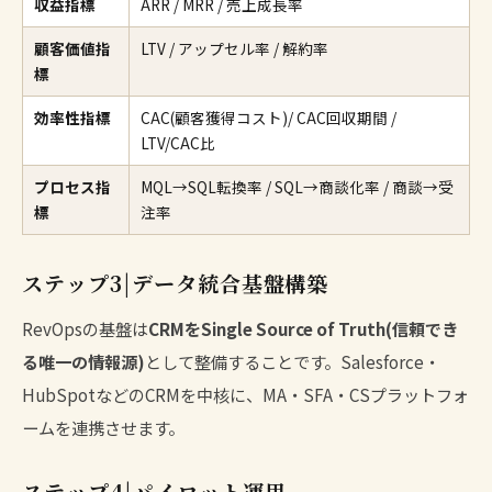
収益指標
ARR / MRR / 売上成長率
顧客価値指
LTV / アップセル率 / 解約率
標
効率性指標
CAC(顧客獲得コスト)/ CAC回収期間 /
LTV/CAC比
プロセス指
MQL→SQL転換率 / SQL→商談化率 / 商談→受
標
注率
ステップ3|データ統合基盤構築
RevOpsの基盤は
CRMをSingle Source of Truth(信頼でき
る唯一の情報源)
として整備することです。Salesforce・
HubSpotなどのCRMを中核に、MA・SFA・CSプラットフォ
ームを連携させます。
ステップ4|パイロット運用