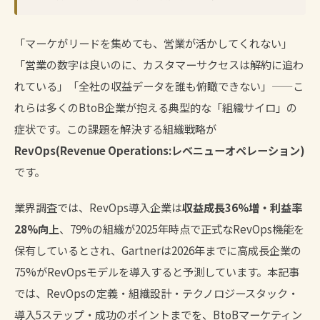
「マーケがリードを集めても、営業が活かしてくれない」
「営業の数字は良いのに、カスタマーサクセスは解約に追わ
れている」「全社の収益データを誰も俯瞰できない」——こ
れらは多くのBtoB企業が抱える典型的な「組織サイロ」の
症状です。この課題を解決する組織戦略が
RevOps(Revenue Operations:レベニューオペレーション)
です。
業界調査では、RevOps導入企業は
収益成長36%増・利益率
28%向上
、79%の組織が2025年時点で正式なRevOps機能を
保有しているとされ、Gartnerは2026年までに高成長企業の
75%がRevOpsモデルを導入すると予測しています。本記事
では、RevOpsの定義・組織設計・テクノロジースタック・
導入5ステップ・成功のポイントまでを、BtoBマーケティン