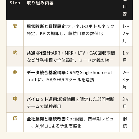
Step
取り組み内容
目
安
現状診断と目標設定
:ファネルのボトルネック
1〜
壱
特定、KPIの棚卸し、収益目標の数値化
2ヶ
月
共通KPI設計
:ARR・MRR・LTV・CAC回収期間
1ヶ
弐
など財務指標で全体設計、リード定義の統一
月
データ統合基盤構築
:CRMをSingle Source of
2〜
参
Truthに、MA/SFA/CSツールを連携
3ヶ
月
パイロット運用
:影響範囲を限定した部門横断
3ヶ
肆
チームで試験運用
月
全社展開と継続改善
:CoE設置、四半期レビュ
継
伍
ー、AI/MLによる予測高度化
続