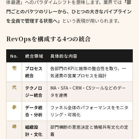
体最適」へのパラダイムシフトを意味します。業界では
「部
門ごとのバケツのリレーから、ひとつの大きなパイプライン
を全員で管理する状態へ」
という表現が用いられます。
RevOpsを構成する4つの統合
No.
統合領域
具体的な内容
プロセス
各部門のKPIと施策の整合性を取り、一
壱
統合
気通貫の営業プロセスを設計
テクノロ
MA・SFA・CRM・CSツールなどのデー
弐
ジー統合
タを連携
データ統
ファネル全体のパフォーマンスをモニタ
参
合・分析
リング・可視化
組織設
部門横断の意思決定と情報共有文化の定
肆
計・文化
着