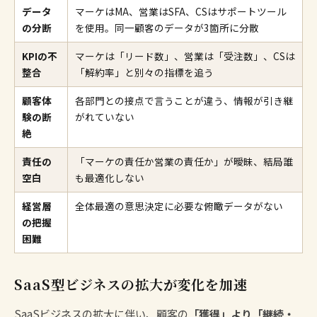
データ
マーケはMA、営業はSFA、CSはサポートツール
の分断
を使用。同一顧客のデータが3箇所に分散
KPIの不
マーケは「リード数」、営業は「受注数」、CSは
整合
「解約率」と別々の指標を追う
顧客体
各部門との接点で言うことが違う、情報が引き継
験の断
がれていない
絶
責任の
「マーケの責任か営業の責任か」が曖昧、結局誰
空白
も最適化しない
経営層
全体最適の意思決定に必要な俯瞰データがない
の把握
困難
SaaS型ビジネスの拡大が変化を加速
SaaSビジネスの拡大に伴い、顧客の
「獲得」より「継続・