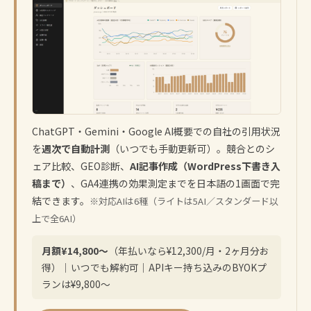
ChatGPT・Gemini・Google AI概要での自社の引用状況
を
週次で自動計測
（いつでも手動更新可）。競合とのシ
ェア比較、GEO診断、
AI記事作成（WordPress下書き入
稿まで）
、GA4連携の効果測定までを日本語の1画面で完
結できます。
※対応AIは6種（ライトは5AI／スタンダード以
上で全6AI）
月額¥14,800〜
（年払いなら¥12,300/月・2ヶ月分お
得）｜いつでも解約可｜APIキー持ち込みのBYOKプ
ランは¥9,800〜