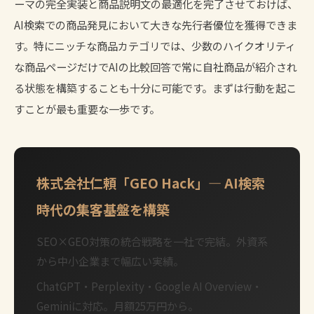
ーマの完全実装と商品説明文の最適化を完了させておけば、
AI検索での商品発見において大きな先行者優位を獲得できま
す。特にニッチな商品カテゴリでは、少数のハイクオリティ
な商品ページだけでAIの比較回答で常に自社商品が紹介され
る状態を構築することも十分に可能です。まずは行動を起こ
すことが最も重要な一歩です。
株式会社仁頼「GEO Hack」— AI検索
時代の集客基盤を構築
SEO×GEO対策の統合戦略を一社で完結。外資系
から中小企業まで幅広い実績。
ChatGPT・Perplexity・Google AI Overview・
Geminiに対応。月額25万円から。