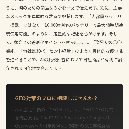
うに、何のための商品なのかを一文で伝えます。次に、主要
なスペックを具体的な数値で記載します。「大容量バッテリ
ー搭載」ではなく「10,000mAhのバッテリーで最大48時間連
続使用可能」のように、定量的な記述を心がけます。そし
て、競合との差別化ポイントを明記します。「業界初の○○
機能」「他社比30パーセント軽量」のような具体的な優位性
を述べることで、AIの比較回答において自社商品が有利に紹
介される可能性が高まります。
GEO対策のプロに相談しませんか？
株式会社仁頼の「GEO Hack」は、SEOとGEO対策
を統合支援。ChatGPT・Perplexity・Google AI
Overviewへの引用獲得を、8年超のSEO実務経験