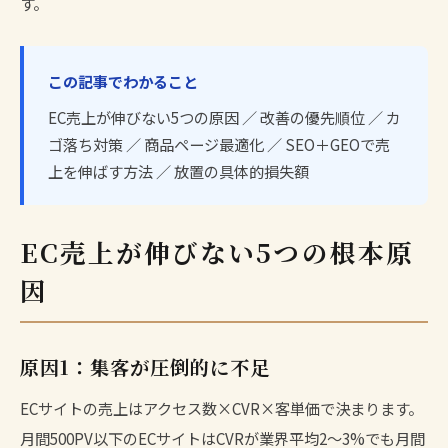
す。
この記事でわかること
EC売上が伸びない5つの原因 ／ 改善の優先順位 ／ カ
ゴ落ち対策 ／ 商品ページ最適化 ／ SEO＋GEOで売
上を伸ばす方法 ／ 放置の具体的損失額
EC売上が伸びない5つの根本原
因
原因1：集客が圧倒的に不足
ECサイトの売上はアクセス数×CVR×客単価で決まります。
月間500PV以下のECサイトはCVRが業界平均2〜3%でも月間