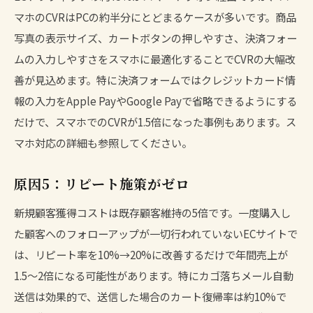
マホのCVRはPCの約半分にとどまるケースが多いです。商品
写真の表示サイズ、カートボタンの押しやすさ、決済フォー
ムの入力しやすさをスマホに最適化することでCVRの大幅改
善が見込めます。特に決済フォームではクレジットカード情
報の入力をApple PayやGoogle Payで省略できるようにする
だけで、スマホでのCVRが1.5倍になった事例もあります。
ス
マホ対応の詳細
も参照してください。
原因5：リピート施策がゼロ
新規顧客獲得コストは既存顧客維持の5倍です。一度購入し
た顧客へのフォローアップが一切行われていないECサイトで
は、リピート率を10%→20%に改善するだけで年間売上が
1.5〜2倍になる可能性があります。特にカゴ落ちメール自動
送信は効果的で、送信した場合のカート復帰率は約10%で