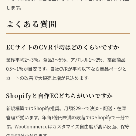
します。
よくある質問
ECサイトのCVR平均はどのくらいですか
業界平均2〜3%。食品3〜5%、アパレル1〜2%、高額商品
0.5〜1%が目安です。自社CVRが平均以下なら商品ページと
カートの改善で大幅売上増が見込めます。
Shopifyと自作ECどちらがいいですか
新規構築ではShopify推奨。月額$29〜で決済・配送・在庫
管理が揃います。年商1億円未満の段階ではShopifyで十分で
す。WooCommerceはカスタマイズ自由度が高い反面、保守
の手間がかかります。