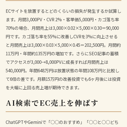
ECサイトを放置するとどのくらいの損失が発生するか試算し
ます。月間3,000PV・CVR 2%・客単価5,000円・カゴ落ち率
70%の場合、月間売上は3,000×0.02×5,000×0.30＝90,000
円です。カゴ落ち率を55%に改善しCVRを3%に向上させる
と月間売上は3,000×0.03×5,000×0.45＝202,500円。月間約
11万円・年間約135万円の増加です。さらにSEO記事の蓄積
でアクセスが3,000→8,000PVに成長すれば月間売上は
540,000円。年間648万円は放置状態の年間108万円と比較し
て6倍の差です。月額15万円の改善投資でも6ヶ月後には投資
を大幅に上回る売上増が期待できます。
AI検索でEC売上を伸ばす
ChatGPTやGeminiで「○○のおすすめ」「○○と○○どち