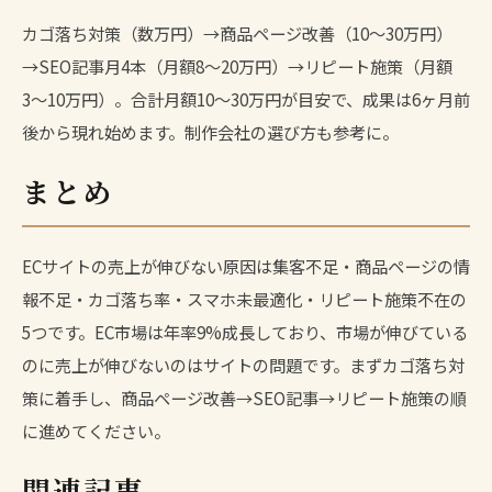
カゴ落ち対策（数万円）→商品ページ改善（10〜30万円）
→SEO記事月4本（月額8〜20万円）→リピート施策（月額
3〜10万円）。合計月額10〜30万円が目安で、成果は6ヶ月前
後から現れ始めます。
制作会社の選び方
も参考に。
まとめ
ECサイトの売上が伸びない原因は集客不足・商品ページの情
報不足・カゴ落ち率・スマホ未最適化・リピート施策不在の
5つです。EC市場は年率9%成長しており、市場が伸びている
のに売上が伸びないのはサイトの問題です。まずカゴ落ち対
策に着手し、商品ページ改善→SEO記事→リピート施策の順
に進めてください。
関連記事