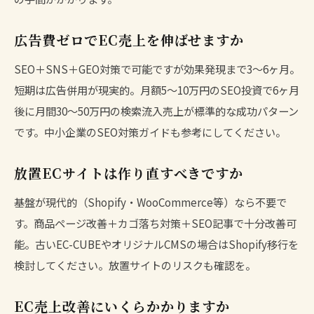
広告費ゼロでEC売上を伸ばせますか
SEO＋SNS＋GEO対策で可能ですが効果発現まで3〜6ヶ月。
短期は広告併用が現実的。月額5〜10万円のSEO投資で6ヶ月
後に月間30〜50万円の検索流入売上が標準的な成功パターン
です。
中小企業のSEO対策ガイド
も参考にしてください。
放置ECサイトは作り直すべきですか
基盤が現代的（Shopify・WooCommerce等）なら不要で
す。商品ページ改善＋カゴ落ち対策＋SEO記事で十分改善可
能。古いEC-CUBEやオリジナルCMSの場合はShopify移行を
検討してください。
放置サイトのリスク
も確認を。
EC売上改善にいくらかかりますか