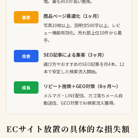
増。最もROIが高い施策。
商品ページ最適化（1ヶ月）
重要
写真10枚以上、説明文500字以上、レビ
ュー機能有効化。売れ筋上位10件から着
手。
SEO記事による集客（3ヶ月）
改善
選び方やおすすめのSEO記事を月4本。12
本で安定した検索流入開始。
リピート施策＋GEO対策（6ヶ月〜）
成長
メルマガ・LINE配信、カゴ落ちメール自
動送信、
GEO対策
でAI検索流入獲得。
ECサイト放置の具体的な損失額