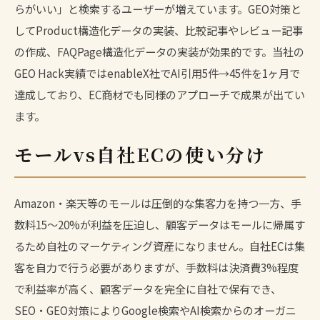
らがいい」と検索するユーザーが増えています。
GEO対策
と
してProduct構造化データの実装、比較記事やレビュー記事
の作成、FAQPage構造化データの実装が効果的です。当社の
GEO Hack実績ではenableX社でAI引用5件→45件を1ヶ月で
達成しており、EC商材でも同様のアプローチで成果が出てい
ます。
モールvs自社ECの使い分け
Amazon・楽天等のモールは圧倒的な集客力を持つ一方、手
数料15〜20%が利益を圧迫し、顧客データはモールに帰属す
るため自社のマーケティング資産になりません。自社ECは集
客を自力で行う必要がありますが、手数料は決済費3%程度
で利益率が高く、顧客データを完全に自社で保有でき、
SEO・GEO対策によりGoogle検索やAI検索からのオーガニ