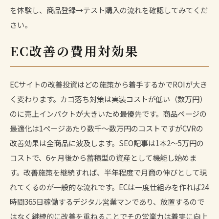
を体験し、商品登録→テスト購入の流れを確認してみてくだ
さい。
EC改善の費用対効果
ECサイトの改善投資はどの施策から着手するかでROIが大き
く変わります。カゴ落ち対策は実装コストが低い（数万円）
のに売上インパクトが大きいため最優先です。商品ページの
最適化は1ページあたり数千〜数万円のコストですがCVRの
改善効果は全商品に波及します。SEO記事は1本2〜5万円の
コストで、6ヶ月後から蓄積型の資産として機能し始めま
す。改善施策を継続すれば、半年程度で月商の伸びとして現
れてくるのが一般的な流れです。ECは一度仕組みを作れば24
時間365日稼働するデジタル営業マンであり、放置するので
はなく継続的に改善を重ねることでその営業力は着実に向上