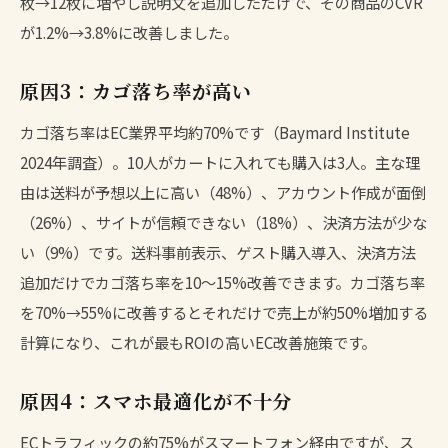
枚→12枚に増やし説明文を追加しただけで、その商品のCVR
が1.2%→3.8%に改善しました。
原因3：カゴ落ち率が高い
カゴ落ち率はEC業界平均約70%です（Baymard Institute
2024年調査）。10人がカートに入れても購入は3人。主な理
由は送料が予想以上に高い（48%）、アカウント作成が面倒
（26%）、サイトが信頼できない（18%）、決済方法が少な
い（9%）です。送料事前表示、ゲスト購入導入、決済方法
追加だけでカゴ落ち率を10〜15%改善できます。カゴ落ち率
を70%→55%に改善するとそれだけで売上が約50%増加する
計算になり、これが最もROIの高いEC改善施策です。
原因4：スマホ最適化が不十分
ECトラフィックの約75%がスマートフォン経由ですが、ス