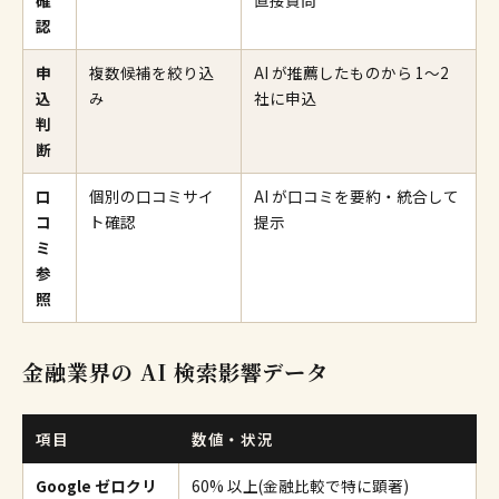
認
申
複数候補を絞り込
AI が推薦したものから 1〜2
込
み
社に申込
判
断
口
個別の口コミサイ
AI が口コミを要約・統合して
コ
ト確認
提示
ミ
参
照
金融業界の AI 検索影響データ
項目
数値・状況
Google ゼロクリ
60% 以上(金融比較で特に顕著)