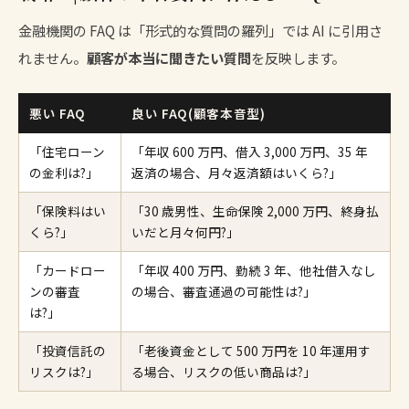
金融機関の FAQ は「形式的な質問の羅列」では AI に引用さ
れません。
顧客が本当に聞きたい質問
を反映します。
悪い FAQ
良い FAQ(顧客本音型)
「住宅ローン
「年収 600 万円、借入 3,000 万円、35 年
の金利は?」
返済の場合、月々返済額はいくら?」
「保険料はい
「30 歳男性、生命保険 2,000 万円、終身払
くら?」
いだと月々何円?」
「カードロー
「年収 400 万円、勤続 3 年、他社借入なし
ンの審査
の場合、審査通過の可能性は?」
は?」
「投資信託の
「老後資金として 500 万円を 10 年運用す
リスクは?」
る場合、リスクの低い商品は?」