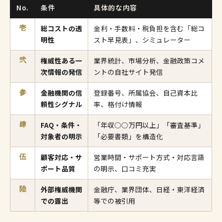
No.
条件
具体的な内容
総コストの透
金利・手数料・税負担を含む「総コ
壱
明性
スト早見表」、シミュレーター
権威性ある一
業界統計、市場分析、金融政策コメ
弐
次情報の発信
ントの自社サイト発信
金融機関の信
登録番号、所属協会、自己資本比
参
頼性シグナル
率、格付け情報
FAQ・条件・
「年収○○万円以上」「審査基準」
肆
対象者の明示
「必要書類」を構造化
顧客対応・サ
営業時間・サポート方式・対応言語
伍
ポート品質
の明示、口コミ充実
外部権威機関
金融庁、業界団体、日経・東洋経済
陸
での露出
等での被引用