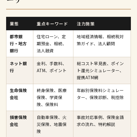
業態
重点キーワード
注力施策
都市銀
住宅ローン、定
地域経済情報、相続税対
行・地方
期預金、相続、
策ガイド、法人顧問
銀行
法人融資
ネット銀
金利、手数料、
総コスト早見表、ポイン
行
ATM、ポイント
ト還元シミュレーター、
提携ATM網
生命保険
終身保険、医療
年齢別保険料シミュレー
会社
保険、学資保
ター、保険診断、税控除
険、保険料
損害保険
自動車保険、火
事故対応事例、保険金請
会社
災保険、地震保
求の流れ、特約解説
険