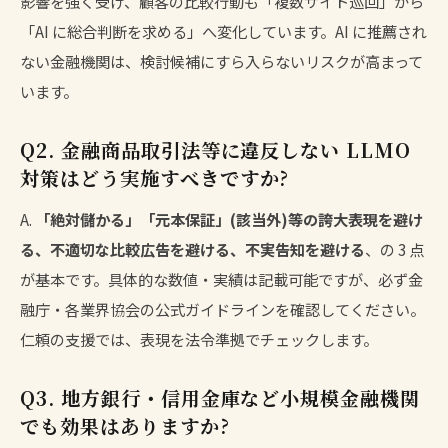
影響を強く受け、顧客の比較行動も「複数サイト巡回」から
「AI に総合判断を求める」へ変化しています。AI に推薦され
ない金融機関は、検討候補にすら入らないリスクが高まって
います。
Q2. 金融商品取引法等に違反しない LLMO
対策はどう実施すべきですか?
A.
「絶対儲かる」「元本保証」(該当外)等の誇大表現を避け
る、不適切な比較広告を避ける、不実告知を避ける
、の 3 点
が基本です。具体的な数値・実績は記載可能ですが、必ず金
融庁・各業界協会の公式ガイドラインを確認してください。
仁頼の支援では、表現を法令準拠でチェックします。
Q3. 地方銀行・信用金庫など小規模金融機関
でも効果はありますか?