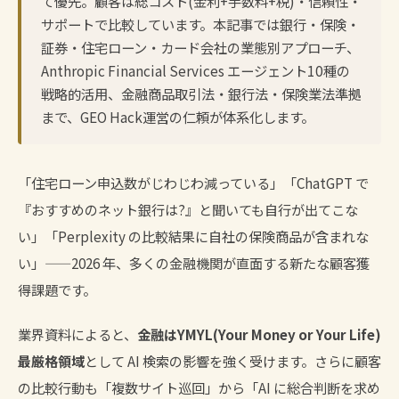
て優先。顧客は総コスト(金利+手数料+税)・信頼性・
サポートで比較しています。本記事では銀行・保険・
証券・住宅ローン・カード会社の業態別アプローチ、
Anthropic Financial Services エージェント10種の
戦略的活用、金融商品取引法・銀行法・保険業法準拠
まで、GEO Hack運営の仁頼が体系化します。
「住宅ローン申込数がじわじわ減っている」「ChatGPT で
『おすすめのネット銀行は?』と聞いても自行が出てこな
い」「Perplexity の比較結果に自社の保険商品が含まれな
い」——2026 年、多くの金融機関が直面する新たな顧客獲
得課題です。
業界資料によると、
金融はYMYL(Your Money or Your Life)
最厳格領域
として AI 検索の影響を強く受けます。さらに顧客
の比較行動も「複数サイト巡回」から「AI に総合判断を求め