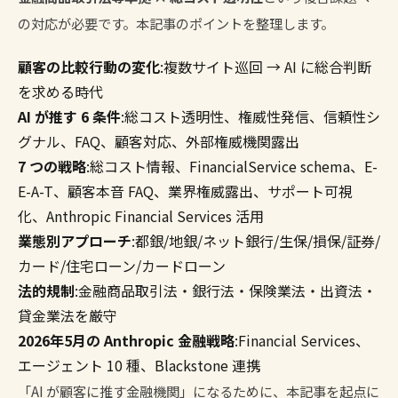
の対応が必要です。本記事のポイントを整理します。
顧客の比較行動の変化
:複数サイト巡回 → AI に総合判断
を求める時代
AI が推す 6 条件
:総コスト透明性、権威性発信、信頼性シ
グナル、FAQ、顧客対応、外部権威機関露出
7 つの戦略
:総コスト情報、FinancialService schema、E-
E-A-T、顧客本音 FAQ、業界権威露出、サポート可視
化、Anthropic Financial Services 活用
業態別アプローチ
:都銀/地銀/ネット銀行/生保/損保/証券/
カード/住宅ローン/カードローン
法的規制
:金融商品取引法・銀行法・保険業法・出資法・
貸金業法を厳守
2026年5月の Anthropic 金融戦略
:Financial Services、
エージェント 10 種、Blackstone 連携
「AI が顧客に推す金融機関」になるために、本記事を起点に