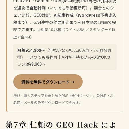
ChatGPT・Gemini・Google AI概要での自社の引用状況
を
週次で自動計測
（いつでも手動更新可）。競合とのシ
ェア比較、GEO診断、
AI記事作成（WordPress下書き入
稿まで）
、GA4連携の効果測定までを日本語の1画面で完
結できます。
※対応AIは6種（ライトは5AI／スタンダード以
上で全6AI）
月額¥14,800〜
（年払いなら¥12,300/月・2ヶ月分お
得）｜いつでも解約可｜APIキー持ち込みのBYOKプ
ランは¥9,800〜
資料を無料でダウンロード →
機能・導入ステップをまとめたPDF（全14ページ）。会社名・お
名前・メールのみでダウンロードできます。
第7章|仁頼の GEO Hack によ