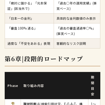
「絶対に儲かる」「元本保
「過去○年の運用実績」(事
証」(該当外で)
実ベース)
「日本一の金利」
具体的な金利数値のみ表示
「審査 100% 通る」
「過去の審査通過率○%」
(事実ベース)
過度な「不安をあおる」表現
客観的なリスク説明
第6章|段階的ロードマップ
期
間
Phase
取り組み内容
目
安
現状診断
:AI 検索引用状況、E-E-A-T、構
1〜
壱