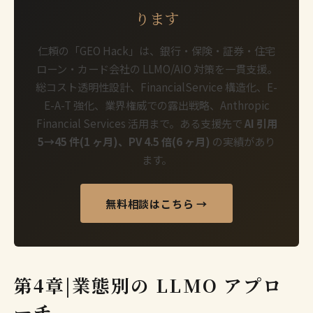
ります
仁頼の「GEO Hack」は、銀行・保険・証券・住宅
ローン・カード会社の LLMO/AIO 対策を一貫支援。
総コスト透明性設計、FinancialService 構造化、E-
E-A-T 強化、業界権威での露出戦略、Anthropic
Financial Services 活用まで。ある支援先で
AI 引用
5→45 件(1 ヶ月)、PV 4.5 倍(6 ヶ月)
の実績があり
ます。
無料相談はこちら →
第4章|業態別の LLMO アプロ
ーチ