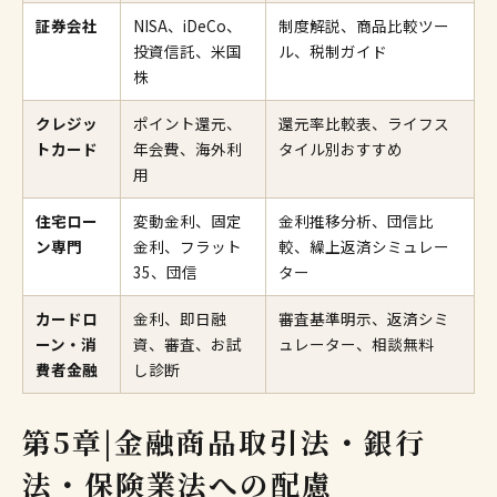
証券会社
NISA、iDeCo、
制度解説、商品比較ツー
投資信託、米国
ル、税制ガイド
株
クレジッ
ポイント還元、
還元率比較表、ライフス
トカード
年会費、海外利
タイル別おすすめ
用
住宅ロー
変動金利、固定
金利推移分析、団信比
ン専門
金利、フラット
較、繰上返済シミュレー
35、団信
ター
カードロ
金利、即日融
審査基準明示、返済シミ
ーン・消
資、審査、お試
ュレーター、相談無料
費者金融
し診断
第5章|金融商品取引法・銀行
法・保険業法への配慮