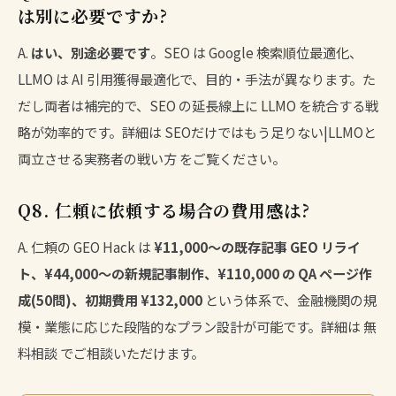
は別に必要ですか?
A.
はい、別途必要です
。SEO は Google 検索順位最適化、
LLMO は AI 引用獲得最適化で、目的・手法が異なります。た
だし両者は補完的で、SEO の延長線上に LLMO を統合する戦
略が効率的です。詳細は
SEOだけではもう足りない|LLMOと
両立させる実務者の戦い方
をご覧ください。
Q8. 仁頼に依頼する場合の費用感は?
A. 仁頼の GEO Hack は
¥11,000〜の既存記事 GEO リライ
ト、¥44,000〜の新規記事制作、¥110,000 の QA ページ作
成(50問)、初期費用 ¥132,000
という体系で、金融機関の規
模・業態に応じた段階的なプラン設計が可能です。詳細は
無
料相談
でご相談いただけます。