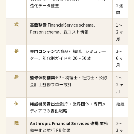
造化データ監査
2 週
間
基盤整備
:FinancialService schema、
1〜
弐
Person schema、総コスト情報
2 ヶ
月
専門コンテンツ
:商品別解説、シミュレー
3〜
参
ター、年代別ガイドを 20〜50 本
6 ヶ
月
監修体制構築
:FP・税理士・社労士・公認
1〜
肆
会計士監修フロー設計
2 ヶ
月
権威機関露出
:金融庁・業界団体・専門メ
継続
伍
ディアでの露出戦略
Anthropic Financial Services 連携
:業務
2〜
陸
効率化と並行 PR 効果
3 ヶ