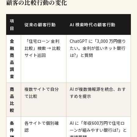
顧客の比較行動の変化
項
従来の顧客行動
AI 検索時代の顧客行動
目
金
「住宅ローン 金利
ChatGPT に「3,000 万円借り
融
比較」検索 → 比較
たい。金利が低いネット銀行
商
サイト巡回
は?」と質問
品
調
査
商
複数サイトで自分
AI が複数情報源を統合、おす
品
で比較
すめを提示
比
較
条
各サイトで個別確
AI に「年収600万円で住宅ロ
件
認
ーンが組みやすい銀行は?」と
確
直接質問