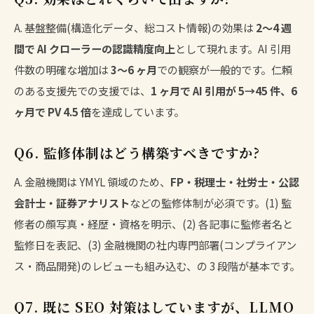
A. 基盤整備(構造化データ、総コスト情報)の効果は
2〜4 週
間で AI クローラーの認識精度向上
として現れます。AI 引用
件数の明確な増加は
3〜6 ヶ月
での観察が一般的です。仁頼
のある支援先での支援では、
1 ヶ月で AI 引用が 5→45 件、6
ヶ月で PV 4.5 倍
を達成しています。
Q6. 監修体制はどう構築すべきですか?
A. 金融機関は YMYL 領域のため、
FP・税理士・社労士・公認
会計士・証券アナリスト
などの監修体制が必須です。(1) 監
修者の顔写真・経歴・資格を明示、(2) 各記事に監修者名と
監修日を表記、(3) 金融機関の社内専門部署(コンプライアン
ス・商品開発)のレビューも組み込む、の 3 段階が基本です。
Q7. 既に SEO 対策はしていますが、LLMO