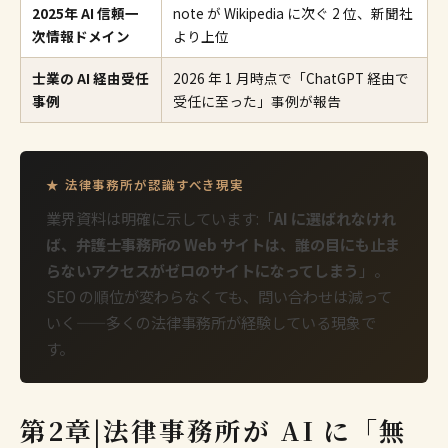
2025年 AI 信頼一
note が Wikipedia に次ぐ 2 位、新聞社
次情報ドメイン
より上位
士業の AI 経由受任
2026 年 1 月時点で「ChatGPT 経由で
事例
受任に至った」事例が報告
★ 法律事務所が認識すべき現実
業界資料は明確に示しています:「
AI に選ばれなけれ
ば、弁護士事務所の Web サイトは、誰の目にも止ま
らないアクセスがゼロのサイトになってしまう
」。
SEO の順位が変わらなくても、問い合わせは減って
いく——多くの法律事務所が経験している現象で
す。
第2章|法律事務所が AI に「無