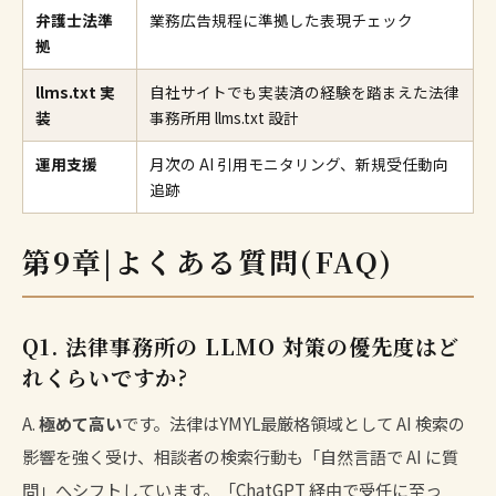
弁護士法準
業務広告規程に準拠した表現チェック
拠
llms.txt 実
自社サイトでも実装済の経験を踏まえた法律
装
事務所用 llms.txt 設計
運用支援
月次の AI 引用モニタリング、新規受任動向
追跡
第9章|よくある質問(FAQ)
Q1. 法律事務所の LLMO 対策の優先度はど
れくらいですか?
A.
極めて高い
です。法律はYMYL最厳格領域として AI 検索の
影響を強く受け、相談者の検索行動も「自然言語で AI に質
問」へシフトしています。「ChatGPT 経由で受任に至っ