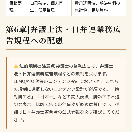
債務整
自己破産、個人再
費用透明性、解決事例の
理
生、任意整理
集計値、相談無料
第6章|弁護士法・日弁連業務広
告規程への配慮
法的規制の注意点
:弁護士の業務広告は、
弁護士
法・日弁連業務広告規程
などの規制を受けます。
LLMO/AIO 対策のコンテンツ設計においても、これら
の規制に違反しないコンテンツ設計が必須です。「絶
対勝てる」「日本一」などの誇大表現、勝訴率の不適
切な表示、比較広告での他事務所貶めは禁止です。詳
細は日本弁護士連合会の公式情報を必ず確認してくだ
さい。