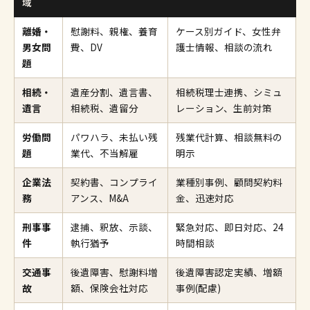
域
離婚・
慰謝料、親権、養育
ケース別ガイド、女性弁
男女問
費、DV
護士情報、相談の流れ
題
相続・
遺産分割、遺言書、
相続税理士連携、シミュ
遺言
相続税、遺留分
レーション、生前対策
労働問
パワハラ、未払い残
残業代計算、相談無料の
題
業代、不当解雇
明示
企業法
契約書、コンプライ
業種別事例、顧問契約料
務
アンス、M&A
金、迅速対応
刑事事
逮捕、釈放、示談、
緊急対応、即日対応、24
件
執行猶予
時間相談
交通事
後遺障害、慰謝料増
後遺障害認定実績、増額
故
額、保険会社対応
事例(配慮)