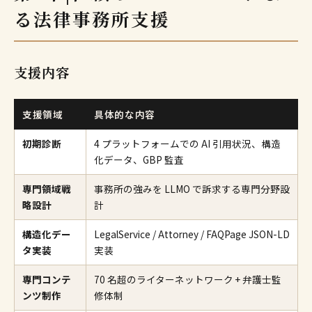
る法律事務所支援
支援内容
支援領域
具体的な内容
初期診断
4 プラットフォームでの AI 引用状況、構造
化データ、GBP 監査
専門領域戦
事務所の強みを LLMO で訴求する専門分野設
略設計
計
構造化デー
LegalService / Attorney / FAQPage JSON-LD
タ実装
実装
専門コンテ
70 名超のライターネットワーク + 弁護士監
ンツ制作
修体制