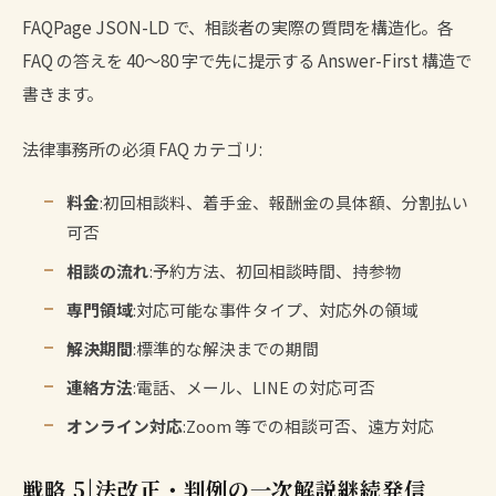
FAQPage JSON-LD で、相談者の実際の質問を構造化。各
FAQ の答えを 40〜80 字で先に提示する Answer-First 構造で
書きます。
法律事務所の必須 FAQ カテゴリ:
料金
:初回相談料、着手金、報酬金の具体額、分割払い
可否
相談の流れ
:予約方法、初回相談時間、持参物
専門領域
:対応可能な事件タイプ、対応外の領域
解決期間
:標準的な解決までの期間
連絡方法
:電話、メール、LINE の対応可否
オンライン対応
:Zoom 等での相談可否、遠方対応
戦略 5|法改正・判例の一次解説継続発信