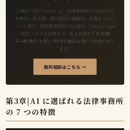
仁頼の「GEO Hack」は、法律事務所の LLMO/AIO
対策を一貫支援。専門領域の構造化、弁護士プロフ
ィール強化、相談者質問型 FAQ 設計、Claude Legal
MCP コネクタ活用まで。ある支援先で
AI 引用
5→45 件(1 ヶ月)、PV 4.5 倍(6 ヶ月)
の実績があり
ます。
無料相談はこちら →
第3章|AI に選ばれる法律事務所
の 7 つの特徴