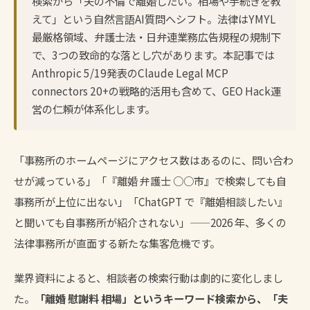
検索から「夫の不倫で離婚したい。相場や手続きを教
えて」という自然言語AI質問へシフト。法律はYMYL
最厳格領域、弁護士法・日弁連業務広告規程の規制下
で、3つの致命的な落とし穴があります。本記事では
Anthropic 5/19発表のClaude Legal MCP
connectors 20+の戦略的活用も含めて、GEO Hack運
営の仁頼が体系化します。
「事務所のホームページにアクセス数はあるのに、問い合わ
せが減っている」「『離婚 弁護士 ○○市』で検索しても自
事務所が上位に出ない」「ChatGPT で『離婚相談したい』
と聞いても自事務所が紹介されない」——2026 年、多くの
法律事務所が直面する新たな集客危機です。
業界資料によると、相談者の検索行動は劇的に変化しまし
た。
「離婚 慰謝料 相場」というキーワード検索から、「夫