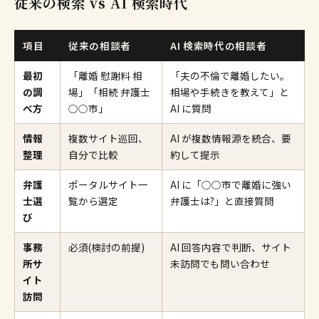
従来の検索 vs AI 検索時代
項目
従来の相談者
AI 検索時代の相談者
最初
「離婚 慰謝料 相
「夫の不倫で離婚したい。
の調
場」「相続 弁護士
相場や手続きを教えて」と
べ方
○○市」
AI に質問
情報
複数サイト巡回、
AI が複数情報源を統合、要
整理
自分で比較
約して提示
弁護
ポータルサイト一
AI に「○○市で離婚に強い
士選
覧から選定
弁護士は?」と直接質問
び
事務
必須(検討の前提)
AI 回答内容で判断、サイト
所サ
未訪問でも問い合わせ
イト
訪問