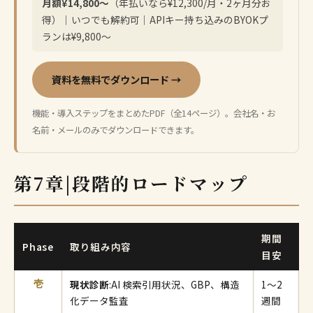
月額¥14,800〜
（年払いなら¥12,300/月・2ヶ月分お
得）｜いつでも解約可｜APIキー持ち込みのBYOKプ
ランは¥9,800〜
資料を無料でダウンロード →
機能・導入ステップをまとめたPDF（全14ページ）。会社名・お
名前・メールのみでダウンロードできます。
第7章|段階的ロードマップ
期間
Phase
取り組み内容
目安
現状診断
:AI 検索引用状況、GBP、構造
1〜2
壱
化データ監査
週間