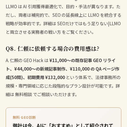
LLMO は AI 引用獲得最適化で、目的・手法が異なります。た
だし、両者は補完的で、SEO の延長線上に LLMO を統合する
戦略が効率的です。詳細は
SEOだけではもう足りない|LLMO
と両立させる実務者の戦い方
をご覧ください。
Q8. 仁頼に依頼する場合の費用感は?
A. 仁頼の GEO Hack は
¥11,000〜の既存記事 GEO リライ
ト、¥44,000〜の新規記事制作、¥110,000 の QA ページ作
成(50問)、初期費用 ¥132,000
という体系で、法律事務所の
規模・専門領域に応じた段階的なプラン設計が可能です。詳
細は
無料相談
でご相談いただけます。
無料 GEO診断
御社は今、AIに「おすすめ」として紹介されて