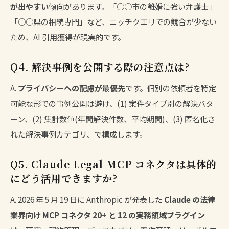
が出やすい
傾向があります。「○○市の離婚に強い弁護士」
「○○県の相続専門」など、ニッチクエリでの競合が少ない
ため、AI 引用獲得が現実的です。
Q4. 解決事例を公開する際の注意点は?
A.
プライバシーへの配慮が最優先
です。個別の依頼者を特定
可能な形での事例公開は避け、(1) 案件タイプ別の解決パタ
ーン、(2) 集計数値(年間解決件数、平均期間)、(3) 匿名化さ
れた解決事例カテゴリ、で構成します。
Q5. Claude Legal MCP コネクタは具体的
にどう活用できますか?
A. 2026 年 5 月 19 日に Anthropic が発表した
Claude の法律
業界向け MCP コネクタ 20+ と 12 の実務領域プラグイン