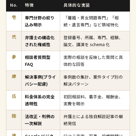
No.
特徴
具体的な実装
専門分野の絞り
「離婚・男女問題専門」「相
壱
込み明示
続・遺言専門」など領域特化
弁護士の構造化
登録番号、所属、専門、経験、
弐
された権威性
論文、講演を schema 化
相談者質問型
実際の相談を反映した質問と具
参
FAQ
体的な回答
解決事例(プライ
事例数の集計、案件タイプ別の
肆
バシー配慮)
解決パターン
料金体系の完全
初回相談料、着手金、報酬金、
伍
透明性
実費を明示
法改正・判例の
弁護士による独自解説記事の継
陸
一次解説
続発信
Google ビジネ
口コミ充実、写真、診療時間に