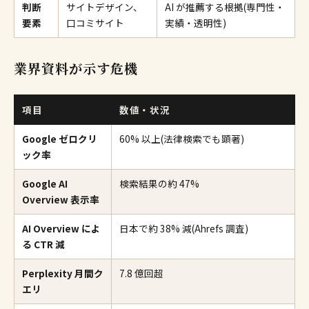
判断
サイトデザイン、
AI が推薦する根拠(専門性・
要素
口コミサイト
実績・透明性)
業界資料が示す危機
項目
数値・状況
Google ゼロクリ
60% 以上(法律検索でも顕著)
ック率
Google AI
検索結果の約 47%
Overview 表示率
AI Overview によ
日本で約 38% 減(Ahrefs 調査)
る CTR 減
Perplexity 月間ク
7.8 億回超
エリ