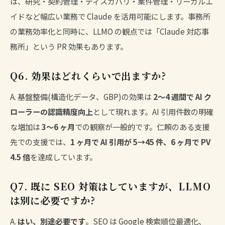
は、研究・契約管理・ディスカバリ・案件管理・リーガルエ
イドなど幅広い業務で Claude を活用可能にします。事務所
の業務効率化と同時に、LLMO の観点では「Claude 対応事
務所」という PR 効果もあります。
Q6. 効果はどれくらいで出ますか?
A. 基盤整備(構造化データ、GBP)の効果は
2〜4 週間で AI ク
ローラーの認識精度向上
として現れます。AI 引用件数の明確
な増加は
3〜6 ヶ月
での観察が一般的です。仁頼のある支援
先での支援では、
1 ヶ月で AI 引用が 5→45 件、6 ヶ月で PV
4.5 倍
を達成しています。
Q7. 既に SEO 対策はしていますが、LLMO
は別に必要ですか?
A.
はい、別途必要です
。SEO は Google 検索順位最適化、