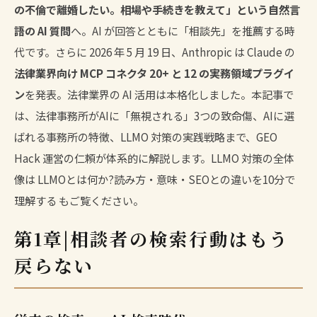
の不倫で離婚したい。相場や手続きを教えて」という自然言
語の AI 質問
へ。AI が回答とともに「相談先」を推薦する時
代です。さらに 2026 年 5 月 19 日、Anthropic は Claude の
法律業界向け MCP コネクタ 20+ と 12 の実務領域プラグイ
ン
を発表。法律業界の AI 活用は本格化しました。本記事で
は、法律事務所がAIに「無視される」3つの致命傷、AIに選
ばれる事務所の特徴、LLMO 対策の実践戦略まで、GEO
Hack 運営の仁頼が体系的に解説します。LLMO 対策の全体
像は
LLMOとは何か?読み方・意味・SEOとの違いを10分で
理解する
もご覧ください。
第1章|相談者の検索行動はもう
戻らない