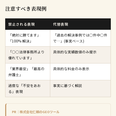
注意すべき表現例
禁止される表現
代替表現
「絶対に勝てます」
「過去の解決事例では○件中○件
「100% 解決」
で…」(事実ベース)
「○○法律事務所より
具体的な実績数値のみ提示
優れています」
「業界最安」「最高の
具体的な料金のみ表示
弁護士」
過度な「不安をあお
事実に基づく解説
る」表現
PR｜株式会社仁頼のGEOツール