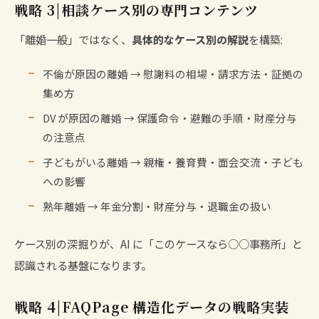
戦略 3|相談ケース別の専門コンテンツ
「離婚一般」ではなく、
具体的なケース別の解説
を構築:
不倫が原因の離婚 → 慰謝料の相場・請求方法・証拠の
集め方
DV が原因の離婚 → 保護命令・避難の手順・財産分与
の注意点
子どもがいる離婚 → 親権・養育費・面会交流・子ども
への影響
熟年離婚 → 年金分割・財産分与・退職金の扱い
ケース別の深掘りが、AI に「このケースなら○○事務所」と
認識される基盤になります。
戦略 4|FAQPage 構造化データの戦略実装