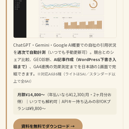
ChatGPT・Gemini・Google AI概要での自社の引用状況
を
週次で自動計測
（いつでも手動更新可）。競合とのシ
ェア比較、GEO診断、
AI記事作成（WordPress下書き入
稿まで）
、GA4連携の効果測定までを日本語の1画面で完
結できます。
※対応AIは6種（ライトは5AI／スタンダード以
上で全6AI）
月額¥14,800〜
（年払いなら¥12,300/月・2ヶ月分お
得）｜いつでも解約可｜APIキー持ち込みのBYOKプ
ランは¥9,800〜
資料を無料でダウンロード →