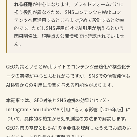
れる経路
が中心になります。プラットフォームごとに
担う役割が異なるため、SNSコンテンツをWebコン
テンツへ再活用するところまで含めて設計すると効率
的です。ただしSNS運用だけでAI引用が増えるという
因果関係は、現時点の公開情報では確認されていませ
ん。
GEO対策というとWebサイトのコンテンツ最適化や構造化デ
ータの実装が中心と思われがちですが、SNSでの情報発信も
AI検索からの引用に影響を与える可能性があります。
本記事では、GEO対策とSNS連携の効果とは？X・
Instagram・YouTubeがAI引用に与える影響【2026年版】に
ついて、具体的な施策から効果測定の方法まで解説します。
GEO対策の基礎
と
E-E-ATの重要性
を理解したうえでお読みい
ただくと、より効果的に実践できます。